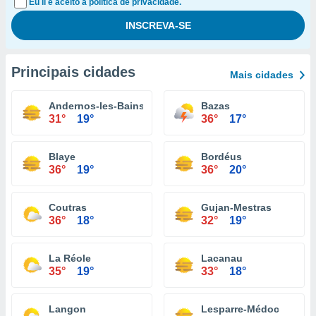
Eu li e aceito a política de privacidade.
Principais cidades
Mais cidades
Andernos-les-Bains
Bazas
31°
19°
36°
17°
Blaye
Bordéus
36°
19°
36°
20°
Coutras
Gujan-Mestras
36°
18°
32°
19°
La Réole
Lacanau
35°
19°
33°
18°
Langon
Lesparre-Médoc