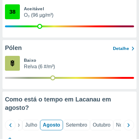
conteúdos.
Aceitável
38
O₃ (96 µg/m³)
ção
ão através
de
,
 e
Pólen
Detalhe
dos,
Baixo
publicidade
Relva (6 #/m³)
s, estudos
a e
mento de
ossos 1199
Como está o tempo em Lacanau em
eiros
agosto
?
o
Junho
Julho
Agosto
Setembro
Outubro
Novembro