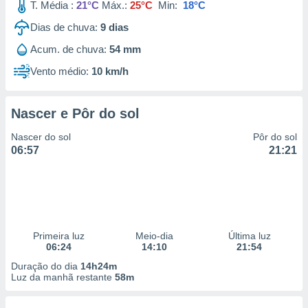
T. Média :
21°C
Máx.:
25°C
Min:
18°C
Dias de chuva:
9
dias
Acum. de chuva:
54 mm
Vento médio:
10 km/h
Nascer e Pôr do sol
Nascer do sol
Pôr do sol
06:57
21:21
Primeira luz
Meio-dia
Última luz
06:24
14:10
21:54
Duração do dia
14h24m
Luz da manhã restante
58m