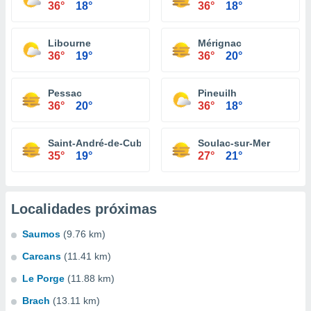
36°
18°
36°
18°
Libourne
Mérignac
36°
19°
36°
20°
Pessac
Pineuilh
36°
20°
36°
18°
Saint-André-de-Cubzac
Soulac-sur-Mer
35°
19°
27°
21°
Localidades próximas
Saumos
(9.76 km)
Carcans
(11.41 km)
Le Porge
(11.88 km)
Brach
(13.11 km)