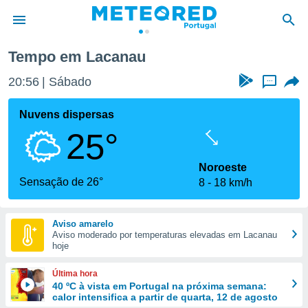
Tempo em Lacanau
de
20:56
Sábado
...
 da
empo.pt) foi
Nuvens dispersas
or
25°
is para
e as
 fornecidas
Noroeste
 qualidade.
Sensação de 26°
8
18 km/h
r a este
s das
opções:
Aviso amarelo
Aviso moderado por temperaturas elevadas em Lacanau
ookies e
hoje
 forma
Última hora
e digital
40 ºC à vista em Portugal na próxima semana:
calor intensifica a partir de quarta, 12 de agosto
da,