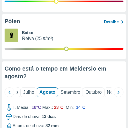
conteúdos.
ção
Pólen
Detalhe
ão através
de
Baixo
,
Relva (25 #/m³)
 e
dos,
publicidade
s, estudos
Como está o tempo em Melderslo em
a e
mento de
agosto
?
ossos 1199
o
Junho
Julho
Agosto
Setembro
Outubro
Novembro
eiros
T. Média :
18°C
Máx.:
23°C
Min:
14°C
Dias de chuva:
13
dias
Acum. de chuva:
82 mm