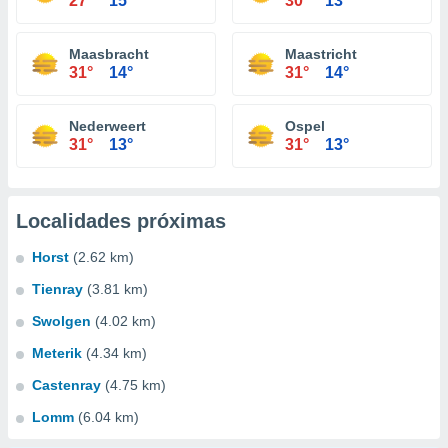
27°
15°
30°
13°
Maasbracht
Maastricht
31°
14°
31°
14°
Nederweert
Ospel
31°
13°
31°
13°
Localidades próximas
Horst
(2.62 km)
Tienray
(3.81 km)
Swolgen
(4.02 km)
Meterik
(4.34 km)
Castenray
(4.75 km)
Lomm
(6.04 km)