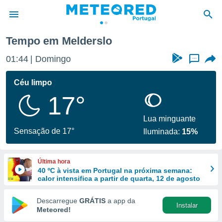
Tempo em Melderslo
de
01:44
Domingo
...
 da
empo.pt) foi
Céu limpo
or
17°
is para
e as
 fornecidas
Lua minguante
 qualidade.
Sensação de 17°
Iluminada:
15%
r a este
s das
opções:
Última hora
40 ºC à vista em Portugal na próxima semana:
ookies e
calor intensifica a partir de quarta, 12 de agosto
 forma
Descarregue
GRÁTIS
a app da
Instalar
e digital
Meteored!
da,