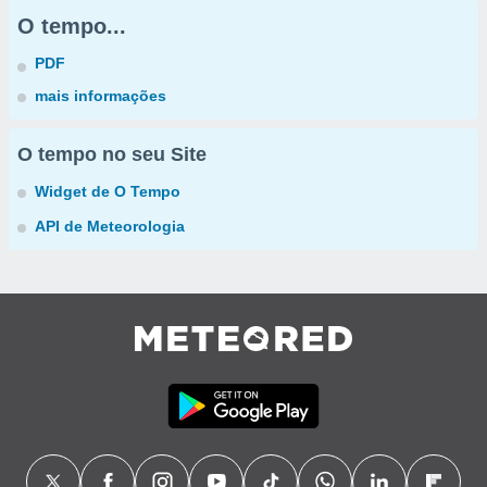
O tempo...
PDF
mais informações
O tempo no seu Site
Widget de O Tempo
API de Meteorologia