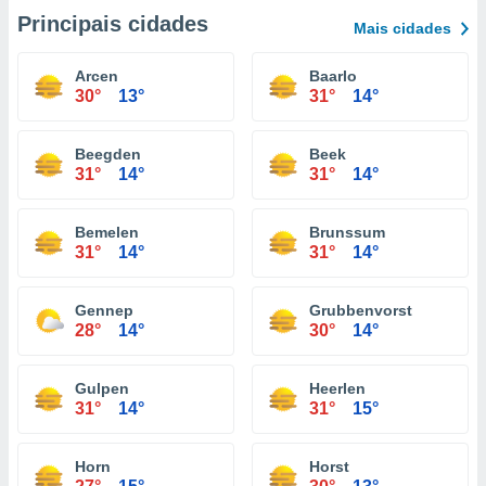
Principais cidades
Mais cidades
Arcen
Baarlo
30°
13°
31°
14°
Beegden
Beek
31°
14°
31°
14°
Bemelen
Brunssum
31°
14°
31°
14°
Gennep
Grubbenvorst
28°
14°
30°
14°
Gulpen
Heerlen
31°
14°
31°
15°
Horn
Horst