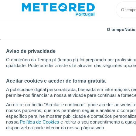
O tempo
Notíc
Aviso de privacidade
O conteúdo da Tempo.pt (tempo.pt) foi preparado por profissiona
qualidade. Pode aceder a este site através das seguintes opçõe
Aceitar cookies e aceder de forma gratuita
Início
Itália
Monza e Brianza
Meda
Próxim
A publicidade digital personalizada, baseada em informações r
permite-nos financiar a nossa atividade para continuar a fornec
Tempo para Meda 8 - 14
Ao clicar no botão "Aceitar e continuar", pode aceder ao websit
nossos parceiros, que nos permitem seguir e analisar o compo
19:19
Quinta
específico para lhe mostrar publicidade e conteúdos persona
nossa
Política de Cookies
e retirar o seu consentimento a qua
disponível na parte inferior da nossa página web.
Nuvens dispersas