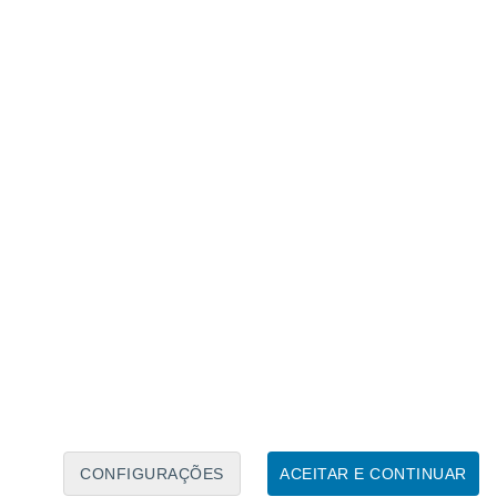
Calendário Lunar
Seg
Ter
Qua
Qui
Sex
Sáb
Domo
6
7
8
9
10
11
12
13
14
15
16
17
18
19
CONFIGURAÇÕES
ACEITAR E CONTINUAR