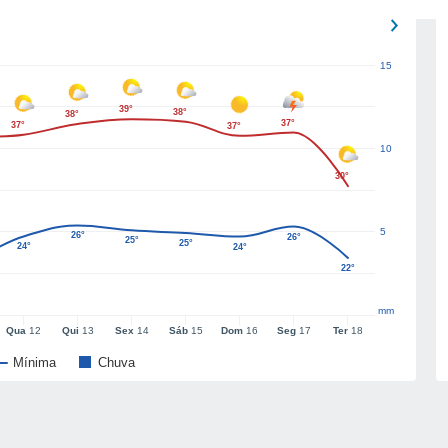
15
39°
38°
38°
37°
37°
37°
10
30°
5
26°
26°
25°
25°
24°
24°
22°
mm
Qua
12
Qui
13
Sex
14
Sáb
15
Dom
16
Seg
17
Ter
18
Mínima
Chuva