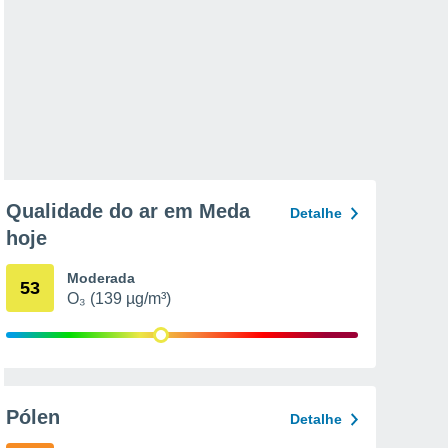
Qualidade do ar em Meda
Detalhe
hoje
Moderada
53
O₃ (139 µg/m³)
Pólen
Detalhe