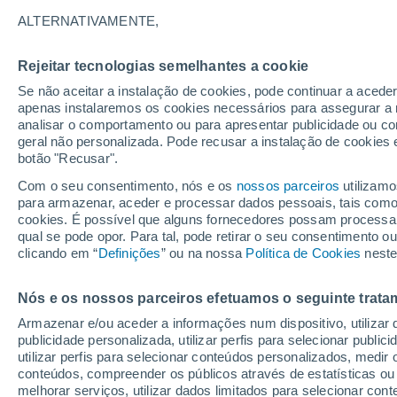
35°
ALTERNATIVAMENTE,
Rejeitar tecnologias semelhantes a cookie
Sudoeste
Se não aceitar a instalação de cookies, pode continuar a acede
Sensação de 34°
6
-
19 km/
apenas instalaremos os cookies necessários para assegurar a 
analisar o comportamento ou para apresentar publicidade ou co
geral não personalizada. Pode recusar a instalação de cookies 
botão "Recusar".
Última hora
Aviso amarelo de tempo quente neste distrito:
Com o seu consentimento, nós e os
nossos parceiros
utilizamo
39 ºC e noites tropicais; saiba até quando
para armazenar, aceder e processar dados pessoais, tais como a
cookies. É possível que alguns fornecedores possam processa
O Tempo 1 - 7 Dias
Atualidade
Mapas de nuvens
qual se pode opor. Para tal, pode retirar o seu consentimento 
clicando em “
Definições
” ou na nossa
Política de Cookies
neste
Nós e os nossos parceiros efetuamos o seguinte trata
Sexta
Sábado
D
Quinta
Armazenar e/ou aceder a informações num dispositivo, utilizar da
14 Ago.
15 Ago.
13 Ago.
publicidade personalizada, utilizar perfis para selecionar public
utilizar perfis para selecionar conteúdos personalizados, med
conteúdos, compreender os públicos através de estatísticas ou
melhorar serviços, utilizar dados limitados para selecionar cont