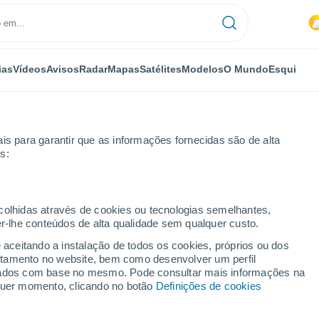
ias
Vídeos
Avisos
Radar
Mapas
Satélites
Modelos
O Mundo
Esqui
is para garantir que as informações fornecidas são de alta
s:
a semana
ecolhidas através de cookies ou tecnologias semelhantes,
er-lhe conteúdos de alta qualidade sem qualquer custo.
 dias
e aceitando a instalação de todos os cookies, próprios ou dos
rtamento no website, bem como desenvolver um perfil
...
lizados com base no mesmo. Pode consultar mais informações na
lquer momento, clicando no botão
Definições de cookies
Por horas
Intervalos nublados nas
próximas horas