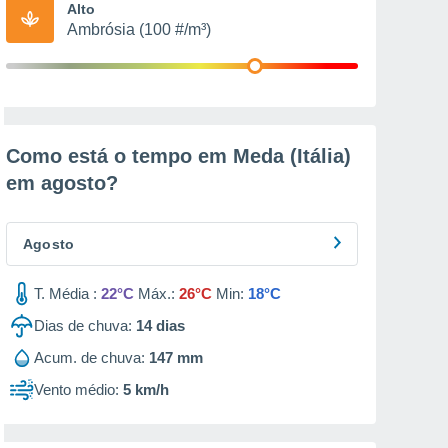
Alto
Ambrósia (100 #/m³)
Como está o tempo em Meda (Itália)
em
agosto
?
Agosto
T. Média :
22°C
Máx.:
26°C
Min:
18°C
Dias de chuva:
14
dias
Acum. de chuva:
147 mm
Vento médio:
5 km/h