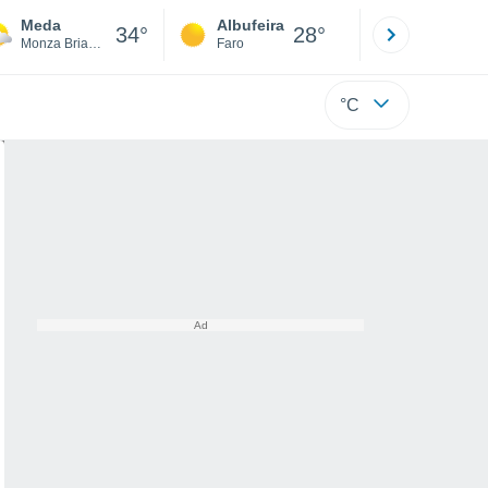
Meda
Albufeira
Lisboa
34°
28°
Monza Brianza
Faro
Lisboa
°C