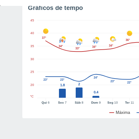
Gráficos de tempo
45
40
37°
36°
34°
35
34°
34°
33°
30
25
24°
23°
23°
23°
22°
2
20
1.8
0.4
°C
Qui
6
Sex
7
Sáb
8
Dom
9
Seg
10
Ter
11
Máxima