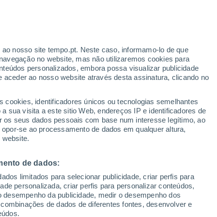
Aviso vermelho
Aviso extremo por temperaturas
elevadas em Meda hoje
r ao nosso site tempo.pt. Neste caso, informamo-lo de que
h
navegação no website, mas não utilizaremos cookies para
nteúdos personalizados, embora possa visualizar publicidade
e aceder ao nosso website através desta assinatura, clicando no
 até
s cookies, identificadores únicos ou tecnologias semelhantes
 sua visita a este sitio Web, endereços IP e identificadores de
r os seus dados pessoais com base num interesse legítimo, ao
Radar de Chuva
Satélites
Modelos
ou opor-se ao processamento de dados em qualquer altura,
 website.
mento de dados:
omingo
Segunda
Terça
Quarta
dos limitados para selecionar publicidade, criar perfis para
16 Ago.
17 Ago.
18 Ago.
19 Ago.
idade personalizada, criar perfis para personalizar conteúdos,
ir o desempenho da publicidade, medir o desempenho dos
 combinações de dados de diferentes fontes, desenvolver e
eúdos.