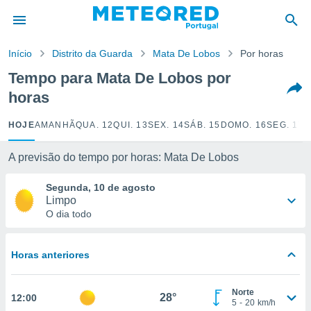
de
Início
Distrito da Guarda
Mata De Lobos
Por horas
 da
empo.pt) foi
Tempo para Mata De Lobos por
or
horas
is para
e as
 fornecidas
HOJE
AMANHÃ
QUA. 12
QUI. 13
SEX. 14
SÁB. 15
DOMO. 16
SEG. 17
T
 qualidade.
r a este
A previsão do tempo por horas: Mata De Lobos
s das
opções:
Segunda, 10 de agosto
Limpo
ookies e
O dia todo
 forma
e digital
Horas anteriores
da,
m
 recolhidas
Norte
28°
12:00
cookies ou
5
-
20
km/h