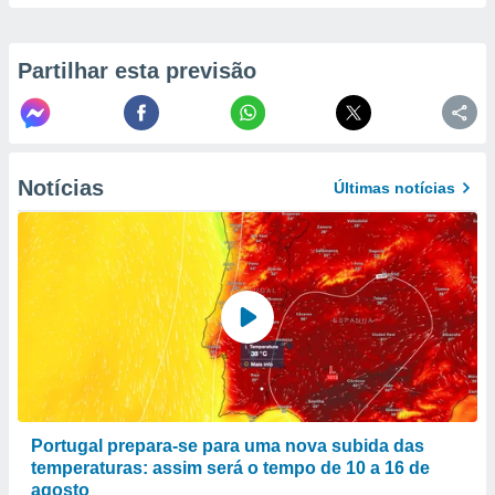
to ou opor-
essamento
m qualquer
Partilhar esta previsão
ando em “
 ou na
 Cookies
te.
Notícias
Últimas notícias
 nossos
s o
o de
e/ou aceder
ões num
utilizar
ados para
publicidade,
Portugal prepara-se para uma nova subida das
 para
temperaturas: assim será o tempo de 10 a 16 de
a, utilizar
agosto