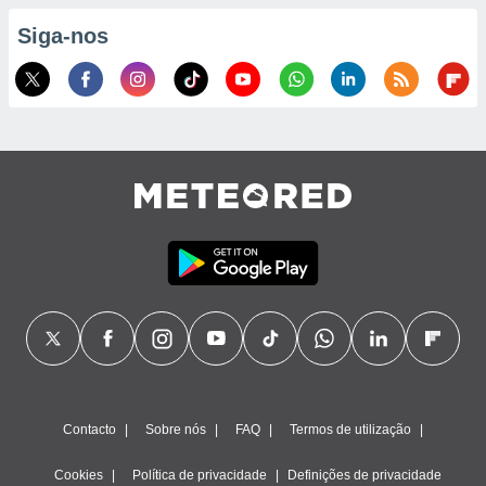
Siga-nos
ão através
de
,
 e
dos,
publicidade
s, estudos
a e
mento de
ossos 1199
eiros
Contacto
Sobre nós
FAQ
Termos de utilização
Cookies
Política de privacidade
Definições de privacidade