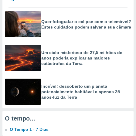
selecionar
a, criar
personalizar
Quer fotografar o eclipse com o telemóvel?
tilizar
Estes cuidados podem salvar a sua câmara
selecionar
dos, medir
nho da
Um ciclo misterioso de 27,5 milhões de
, medir o
anos poderia explicar as maiores
o dos
catástrofes da Terra
r os
ravés de
s ou
Incrível: descoberto um planeta
s de dados
potencialmente habitável a apenas 25
es fontes,
anos-luz da Terra
 e melhorar
ilizar dados
ara
O tempo...
conteúdos.
O Tempo 1 - 7 Dias
ção