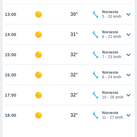
, permite-
Noroeste
ar a nossa
30°
13:00
5
-
20
km/h
ara
ACEITAR
 fornecer-
E
os de alta
Noroeste
CONTINUAR
31°
14:00
sem
6
-
21
km/h
sto.
CONFIGURAÇÕES
o botão
Noroeste
32°
15:00
7
-
23
km/h
ontinuar",
r ao
itando a
Noroeste
32°
16:00
de todos os
8
-
24
km/h
óprios ou
parceiros,
rmitem
Noroeste
32°
17:00
10
-
26
km/h
lisar o
nto no
em como
Noroeste
32°
18:00
 um perfil
11
-
27
km/h
para lhe
licidade e