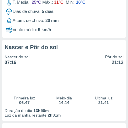
T. Média :
25°C
Máx.:
31°C
Min:
18°C
Dias de chuva:
5
dias
Acum. de chuva:
20 mm
Vento médio:
9 km/h
Nascer e Pôr do sol
Nascer do sol
Pôr do sol
07:16
21:12
Primeira luz
Meio-dia
Última luz
06:47
14:14
21:41
Duração do dia
13h56m
Luz da manhã restante
2h31m