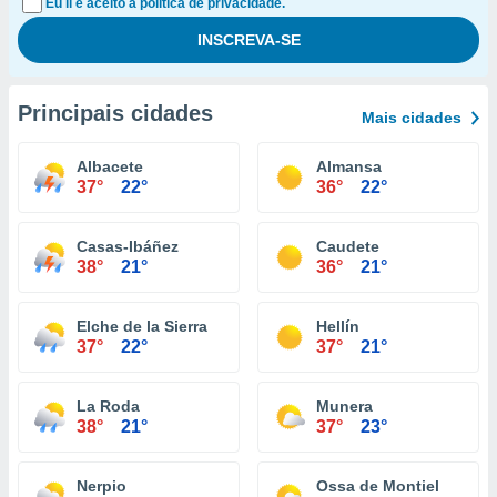
Eu li e aceito a política de privacidade.
Principais cidades
Mais cidades
Albacete
Almansa
37°
22°
36°
22°
Casas-Ibáñez
Caudete
38°
21°
36°
21°
Elche de la Sierra
Hellín
37°
22°
37°
21°
La Roda
Munera
38°
21°
37°
23°
Nerpio
Ossa de Montiel