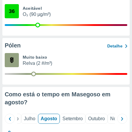
conteúdos.
Aceitável
36
O₃ (90 µg/m³)
ção
ão através
de
,
 e
Pólen
Detalhe
dos,
Muito baixo
publicidade
Relva (2 #/m³)
s, estudos
a e
mento de
ossos 1199
Como está o tempo em Masegoso em
eiros
agosto
?
o
Junho
Julho
Agosto
Setembro
Outubro
Novembro