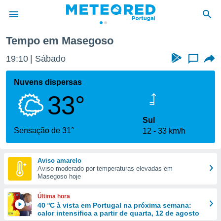
Masegoso
Tempo em Masegoso
de
19:10
Sábado
...
 da
empo.pt) foi
Nuvens dispersas
or
33°
is para
e as
 fornecidas
Sul
 qualidade.
Sensação de 31°
12
33 km/h
r a este
s das
opções:
Aviso amarelo
Aviso moderado por temperaturas elevadas em
ookies e
Masegoso hoje
 forma
Última hora
e digital
40 ºC à vista em Portugal na próxima semana:
calor intensifica a partir de quarta, 12 de agosto
da,