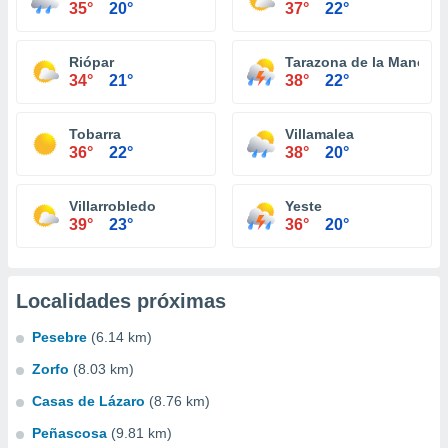
35°
20°
37°
22°
Riópar
Tarazona de la Mancha
34°
21°
38°
22°
Tobarra
Villamalea
36°
22°
38°
20°
Villarrobledo
Yeste
39°
23°
36°
20°
Localidades próximas
Pesebre
(6.14 km)
Zorfo
(8.03 km)
Casas de Lázaro
(8.76 km)
Peñascosa
(9.81 km)