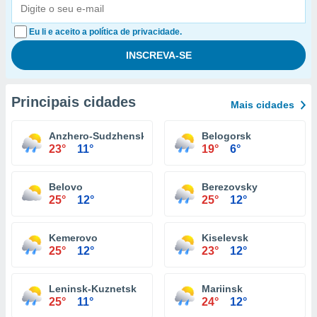
Eu li e aceito a política de privacidade.
Principais cidades
Mais cidades
Anzhero-Sudzhensk
Belogorsk
23°
11°
19°
6°
Belovo
Berezovsky
25°
12°
25°
12°
Kemerovo
Kiselevsk
25°
12°
23°
12°
Leninsk-Kuznetsk
Mariinsk
25°
11°
24°
12°