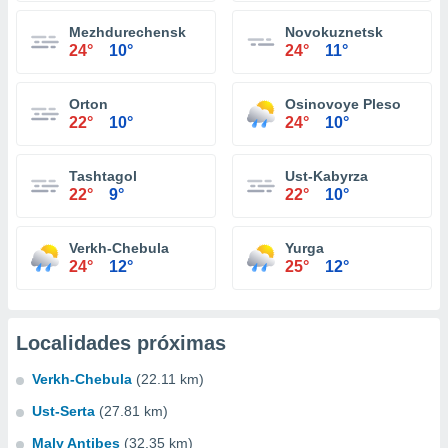
Mezhdurechensk
Novokuznetsk
24°
10°
24°
11°
Orton
Osinovoye Pleso
22°
10°
24°
10°
Tashtagol
Ust-Kabyrza
22°
9°
22°
10°
Verkh-Chebula
Yurga
24°
12°
25°
12°
Localidades próximas
Verkh-Chebula
(22.11 km)
Ust-Serta
(27.81 km)
Maly Antibes
(32.35 km)