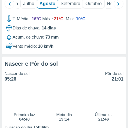
conteúdos.
o
Junho
Julho
Agosto
Setembro
Outubro
Novembro
ção
T. Média :
16°C
Máx.:
21°C
Min:
10°C
ão através
Dias de chuva:
14
dias
de
,
Acum. de chuva:
73 mm
 e
Vento médio:
10 km/h
dos,
publicidade
Nascer e Pôr do sol
s, estudos
a e
Nascer do sol
Pôr do sol
mento de
05:26
21:01
ossos 1199
eiros
Primeira luz
Meio-dia
Última luz
04:40
13:14
21:46
Duração do dia
15h34m