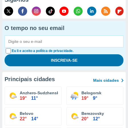
O tempo no seu email
Eu li e aceito a política de privacidade.
Principais cidades
Mais cidades
Anzhero-Sudzhensk
Belogorsk
19°
11°
19°
9°
Belovo
Berezovsky
22°
14°
20°
12°