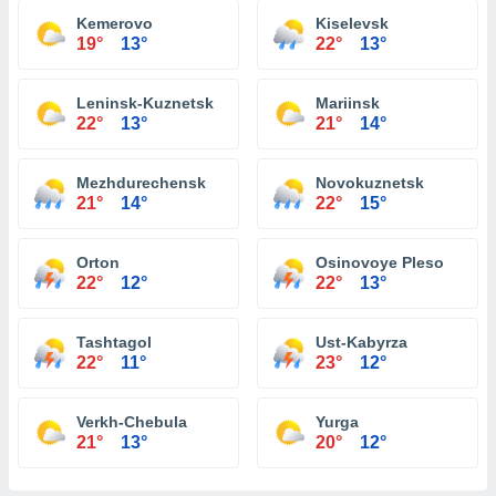
Kemerovo
Kiselevsk
19°
13°
22°
13°
Leninsk-Kuznetsk
Mariinsk
22°
13°
21°
14°
Mezhdurechensk
Novokuznetsk
21°
14°
22°
15°
Orton
Osinovoye Pleso
22°
12°
22°
13°
Tashtagol
Ust-Kabyrza
22°
11°
23°
12°
Verkh-Chebula
Yurga
21°
13°
20°
12°