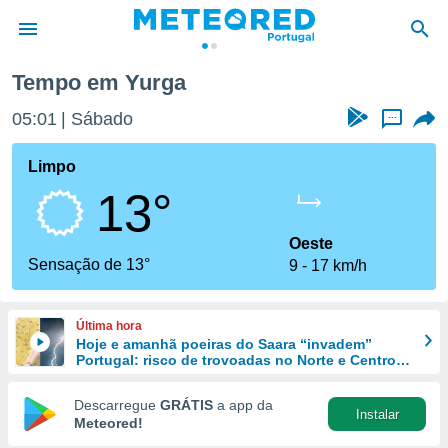
Tempo em Yurga
de
05:01
Sábado
...
 da
empo.pt) foi
Limpo
or
13°
is para
e as
 fornecidas
Oeste
 qualidade.
Sensação de 13°
9
17 km/h
r a este
s das
opções:
Última hora
Hoje e amanhã poeiras do Saara “invadem”
ookies e
Portugal: risco de trovoadas no Norte e Centro
 forma
aumenta
Descarregue
GRÁTIS
a app da
Instalar
e digital
Meteored!
da,