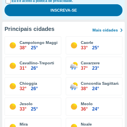
Eu li e aceito a política de privacidade.
Principais cidades
Mais cidades
Campolongo Maggiore
Caorle
38°
25°
33°
25°
Cavallino-Treporti
Cavarzere
31°
26°
37°
23°
Chioggia
Concordia Sagittaria
32°
26°
38°
24°
Jesolo
Meolo
33°
25°
36°
24°
Mira
Noale