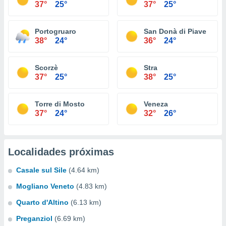
37°
25°
37°
25°
Portogruaro
San Donà di Piave
38°
24°
36°
24°
Scorzè
Stra
37°
25°
38°
25°
Torre di Mosto
Veneza
37°
24°
32°
26°
Localidades próximas
Casale sul Sile
(4.64 km)
Mogliano Veneto
(4.83 km)
Quarto d'Altino
(6.13 km)
Preganziol
(6.69 km)