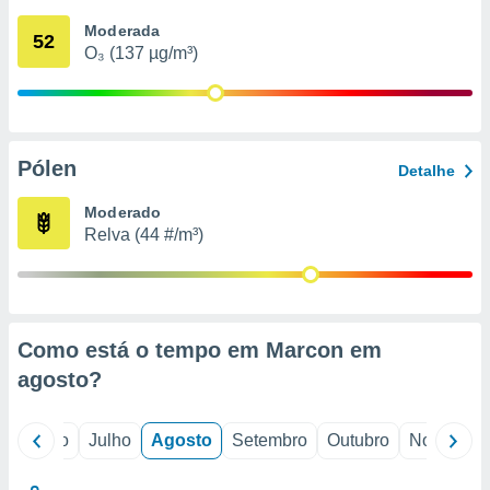
conteúdos.
Moderada
52
O₃ (137 µg/m³)
ção
ão através
de
,
 e
Pólen
Detalhe
dos,
Moderado
publicidade
Relva (44 #/m³)
s, estudos
a e
mento de
ossos 1199
Como está o tempo em Marcon em
eiros
agosto
?
o
Junho
Julho
Agosto
Setembro
Outubro
Novembro