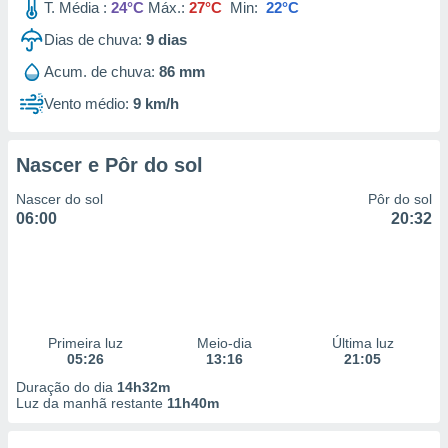
T. Média :
24°C
Máx.:
27°C
Min:
22°C
Dias de chuva:
9
dias
Acum. de chuva:
86 mm
Vento médio:
9 km/h
Nascer e Pôr do sol
Nascer do sol
Pôr do sol
06:00
20:32
Primeira luz
Meio-dia
Última luz
05:26
13:16
21:05
Duração do dia
14h32m
Luz da manhã restante
11h40m