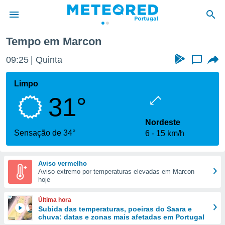
Tempo em Marcon
de
09:25
Quinta
...
 da
empo.pt) foi
Limpo
or
31°
is para
e as
 fornecidas
Nordeste
 qualidade.
Sensação de 34°
6
15 km/h
r a este
s das
opções:
Aviso vermelho
Aviso extremo por temperaturas elevadas em Marcon
ookies e
hoje
 forma
Última hora
e digital
Subida das temperaturas, poeiras do Saara e
chuva: datas e zonas mais afetadas em Portugal
da,