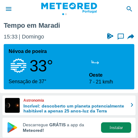
Tempo em Maradi
de
15:33
Domingo
...
 da
empo.pt) foi
Névoa de poeira
or
33°
is para
e as
 fornecidas
Oeste
 qualidade.
Sensação de 37°
7
21 km/h
r a este
s das
opções:
Astronomia
Incrível: descoberto um planeta potencialmente
ookies e
habitável a apenas 25 anos-luz da Terra
 forma
Descarregue
GRÁTIS
a app da
Instalar
e digital
Meteored!
da,