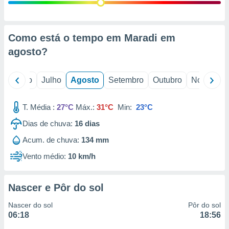
conteúdos.
ção
Como está o tempo em Maradi em
ão através
agosto
?
de
,
 e
o
Junho
Julho
Agosto
Setembro
Outubro
Novembro
dos,
publicidade
T. Média :
27°C
Máx.:
31°C
Min:
23°C
s, estudos
Dias de chuva:
16
dias
a e
mento de
Acum. de chuva:
134 mm
Vento médio:
10 km/h
ossos 1199
eiros
Nascer e Pôr do sol
Nascer do sol
Pôr do sol
06:18
18:56