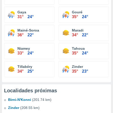
Gaya
Gouré
31°
24°
35°
24°
Mainé-Soroa
Maradi
36°
22°
34°
22°
Niamey
Tahoua
33°
24°
35°
24°
Tillabéry
Zinder
34°
25°
35°
23°
Localidades próximas
Birni-N'Konni
(201.74 km)
Zinder
(208.55 km)