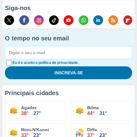
Siga-nos
O tempo no seu email
Eu li e aceito a política de privacidade.
Principais cidades
Agadez
Bilma
38°
27°
44°
31°
Birni-N'Konni
Diffa
33°
23°
37°
23°