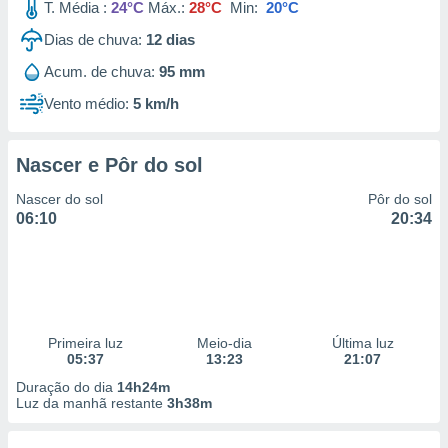
T. Média :
24°C
Máx.:
28°C
Min:
20°C
Dias de chuva:
12
dias
Acum. de chuva:
95 mm
Vento médio:
5 km/h
Nascer e Pôr do sol
Nascer do sol
Pôr do sol
06:10
20:34
Primeira luz
Meio-dia
Última luz
05:37
13:23
21:07
Duração do dia
14h24m
Luz da manhã restante
3h38m