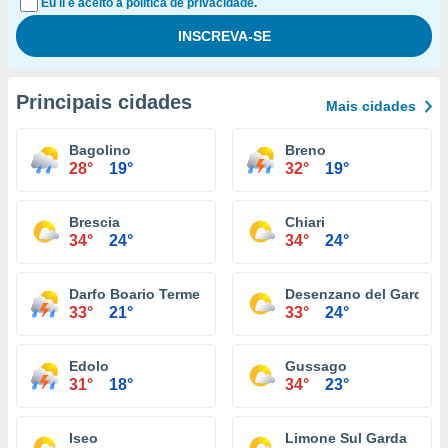
Eu li e aceito a política de privacidade.
Principais cidades
Mais cidades
Bagolino
Breno
28°
19°
32°
19°
Brescia
Chiari
34°
24°
34°
24°
Darfo Boario Terme
Desenzano del Garda
33°
21°
33°
24°
Edolo
Gussago
31°
18°
34°
23°
Iseo
Limone Sul Garda