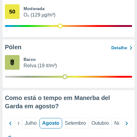
conteúdos.
Moderada
50
O₃ (129 µg/m³)
ção
ão através
de
,
 e
Pólen
Detalhe
dos,
Baixo
publicidade
Relva (19 #/m³)
s, estudos
a e
mento de
ossos 1199
Como está o tempo em Manerba del
eiros
Garda em
agosto
?
o
Junho
Julho
Agosto
Setembro
Outubro
Novembro