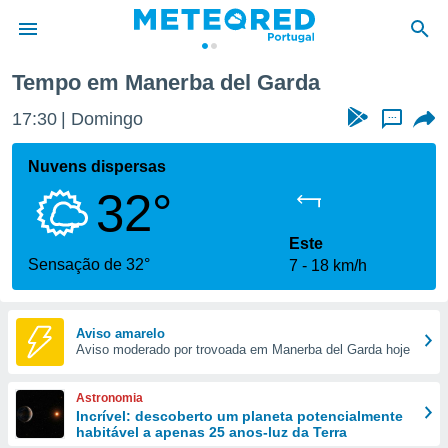
Tempo em Manerba del Garda
de
17:30
Domingo
...
 da
empo.pt) foi
Nuvens dispersas
or
32°
is para
e as
 fornecidas
Este
 qualidade.
Sensação de 32°
7
18 km/h
r a este
s das
opções:
Aviso amarelo
Aviso moderado por trovoada em Manerba del Garda hoje
ookies e
 forma
Astronomia
e digital
Incrível: descoberto um planeta potencialmente
habitável a apenas 25 anos-luz da Terra
da,