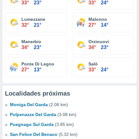
33°
23°
33°
24°
Lumezzane
Malonno
32°
21°
27°
14°
Manerbio
Orzinuovi
34°
23°
34°
23°
Ponte Di Legno
Salò
27°
13°
33°
24°
Localidades próximas
Moniga Del Garda
(2.06 km)
Polpenazze Del Garda
(3.08 km)
Puegnago Sul Garda
(3.85 km)
San Felice Del Benaco
(5.32 km)