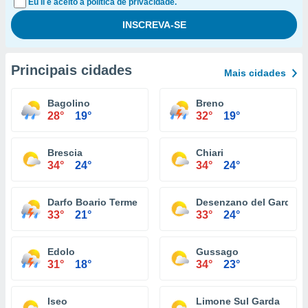
Eu li e aceito a política de privacidade.
Principais cidades
Mais cidades
Bagolino
Breno
28°
19°
32°
19°
Brescia
Chiari
34°
24°
34°
24°
Darfo Boario Terme
Desenzano del Garda
33°
21°
33°
24°
Edolo
Gussago
31°
18°
34°
23°
Iseo
Limone Sul Garda