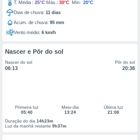
T. Média :
25°C
Máx.:
30°C
Min:
20°C
Dias de chuva:
11
dias
Acum. de chuva:
95 mm
Vento médio:
6 km/h
Nascer e Pôr do sol
Nascer do sol
Pôr do sol
06:13
20:36
Primeira luz
Meio-dia
Última luz
05:40
13:24
21:08
Duração do dia
14h23m
Luz da manhã restante
9h37m