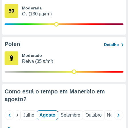
conteúdos.
Moderada
50
O₃ (130 µg/m³)
ção
ão através
de
,
 e
Pólen
Detalhe
dos,
Moderado
publicidade
Relva (35 #/m³)
s, estudos
a e
mento de
ossos 1199
Como está o tempo em Manerbio em
eiros
agosto
?
o
Junho
Julho
Agosto
Setembro
Outubro
Novembro