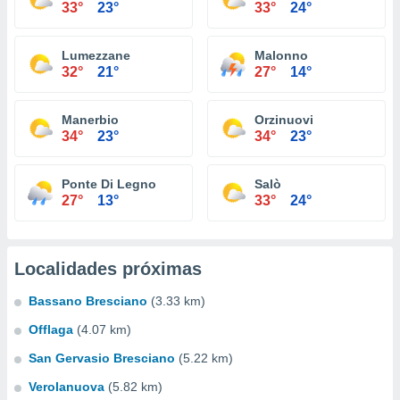
33°
23°
33°
24°
Lumezzane
Malonno
32°
21°
27°
14°
Manerbio
Orzinuovi
34°
23°
34°
23°
Ponte Di Legno
Salò
27°
13°
33°
24°
Localidades próximas
Bassano Bresciano
(3.33 km)
Offlaga
(4.07 km)
San Gervasio Bresciano
(5.22 km)
Verolanuova
(5.82 km)