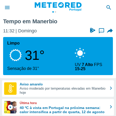
Tempo em Manerbio
de
11:32
Domingo
...
 da
empo.pt) foi
Limpo
or
31°
is para
e as
 fornecidas
UV
7 Alto
FPS
 qualidade.
Sensação de 31°
15-25
r a este
s das
opções:
Aviso amarelo
Aviso moderado por temperaturas elevadas em Manerbio
ookies e
hoje
 forma
Última hora
e digital
40 ºC à vista em Portugal na próxima semana:
calor intensifica a partir de quarta, 12 de agosto
da,