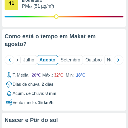
Moderada
conteúdos.
41
PM₁₀ (51 µg/m³)
ção
ão através
de
Como está o tempo em Makat em
,
 e
agosto
?
dos,
publicidade
o
Junho
Julho
Agosto
Setembro
Outubro
Novembro
s, estudos
a e
mento de
T. Média :
26°C
Máx.:
32°C
Min:
18°C
Dias de chuva:
2
dias
ossos 1199
Acum. de chuva:
8 mm
eiros
Vento médio:
15 km/h
Nascer e Pôr do sol