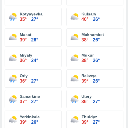
Kotyayevka
Kulsary
35°
27°
40°
26°
Makat
Makhambet
39°
26°
38°
26°
Miyaly
Mukur
36°
24°
38°
26°
Orly
Rakwşa
36°
27°
39°
26°
Samarkino
Utery
37°
27°
36°
27°
Yerkinkala
Zhuldyz
39°
26°
39°
27°