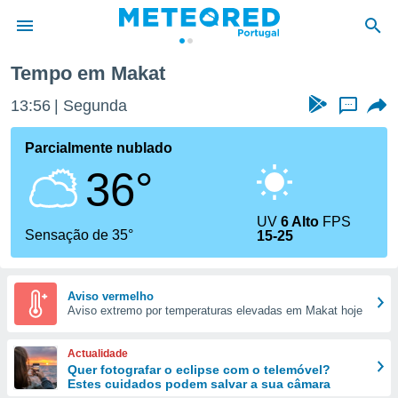
Tempo em Makat
de
13:56
Segunda
...
 da
empo.pt) foi
Parcialmente nublado
or
36°
is para
e as
 fornecidas
UV
6 Alto
FPS
 qualidade.
Sensação de 35°
15-25
r a este
s das
opções:
Aviso vermelho
Aviso extremo por temperaturas elevadas em Makat hoje
ookies e
 forma
Actualidade
e digital
Quer fotografar o eclipse com o telemóvel?
Estes cuidados podem salvar a sua câmara
da,