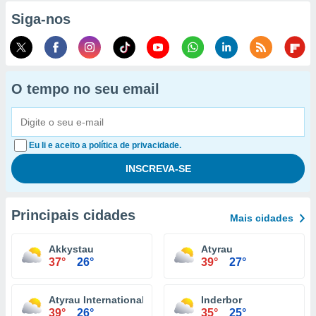
Siga-nos
O tempo no seu email
Eu li e aceito a política de privacidade.
Principais cidades
Mais cidades
Akkystau
Atyrau
37°
26°
39°
27°
Atyrau International Airport
Inderbor
39°
26°
35°
25°