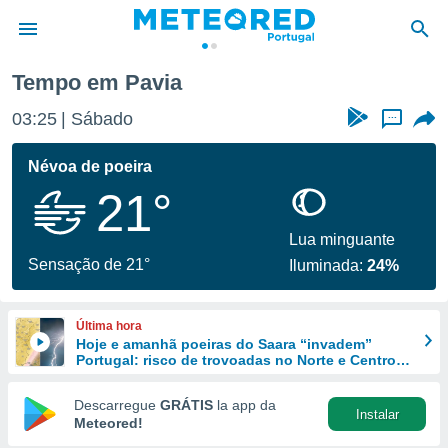
Tempo em Pavia
de
03:25
Sábado
...
 da
empo.pt) foi
Névoa de poeira
or
21°
is para
e as
 fornecidas
Lua minguante
 qualidade.
Sensação de 21°
Iluminada:
24%
r a este
s das
opções:
Última hora
Hoje e amanhã poeiras do Saara “invadem”
ookies e
Portugal: risco de trovoadas no Norte e Centro
 forma
aumenta
Descarregue
GRÁTIS
la app da
Instalar
e digital
Meteored!
da,