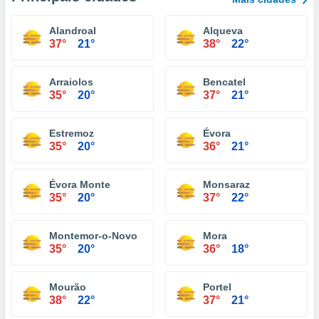
Alandroal
Alqueva
37°
21°
38°
22°
Arraiolos
Bencatel
35°
20°
37°
21°
Estremoz
Évora
35°
20°
36°
21°
Évora Monte
Monsaraz
35°
20°
37°
22°
Montemor-o-Novo
Mora
35°
20°
36°
18°
Mourão
Portel
38°
22°
37°
21°