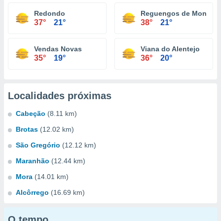
Redondo
Reguengos de Monsara
37°
21°
38°
21°
Vendas Novas
Viana do Alentejo
35°
19°
36°
20°
Localidades próximas
Cabeção
(8.11 km)
Brotas
(12.02 km)
São Gregório
(12.12 km)
Maranhão
(12.44 km)
Mora
(14.01 km)
Alcôrrego
(16.69 km)
O tempo...