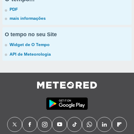
PDF
mais informações
O tempo no seu Site
Widget de O Tempo
API de Meteorologia