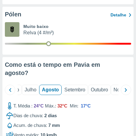
conteúdos.
Pólen
Detalhe
ção
Muito baixo
ão através
Relva (4 #/m³)
de
,
 e
dos,
publicidade
Como está o tempo em Pavia em
s, estudos
agosto
?
a e
mento de
o
Junho
Julho
Agosto
Setembro
Outubro
Novembro
ossos 1199
eiros
T. Média :
24°C
Máx.:
32°C
Min:
17°C
Dias de chuva:
2
dias
Acum. de chuva:
7 mm
Vento médio:
10 km/h