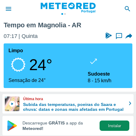
Tempo em Magnolia - AR
de
07:17
Quinta
...
 da
empo.pt) foi
Limpo
or
24°
is para
e as
 fornecidas
Sudoeste
 qualidade.
Sensação de 24°
8
15 km/h
r a este
s das
opções:
Última hora
Subida das temperaturas, poeiras do Saara e
ookies e
chuva: datas e zonas mais afetadas em Portugal
 forma
Descarregue
GRÁTIS
a app da
Instalar
e digital
Meteored!
da,