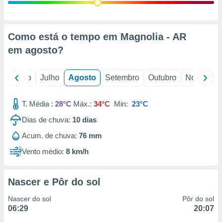
conteúdos.
ção
Como está o tempo em Magnolia - AR
ão através
em
agosto
?
de
,
 e
o
Junho
Julho
Agosto
Setembro
Outubro
Novembro
dos,
publicidade
T. Média :
28°C
Máx.:
34°C
Min:
23°C
s, estudos
Dias de chuva:
10
dias
a e
mento de
Acum. de chuva:
76 mm
Vento médio:
8 km/h
ossos 1199
eiros
Nascer e Pôr do sol
Nascer do sol
Pôr do sol
06:29
20:07