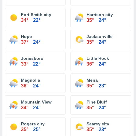
Fort Smith city
Harrison city
34°
22°
35°
24°
Hope
Jacksonville
37°
24°
35°
24°
Jonesboro
Little Rock
33°
22°
36°
24°
Magnolia
Mena
36°
24°
35°
23°
Mountain View
Pine Bluff
34°
24°
35°
24°
Rogers city
Searcy city
35°
25°
35°
23°