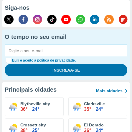
Siga-nos
O tempo no seu email
Eu li e aceito a política de privacidade.
Principais cidades
Mais cidades
Blytheville city
Clarksville
36°
24°
35°
24°
Crossett city
El Dorado
38°
25°
36°
24°