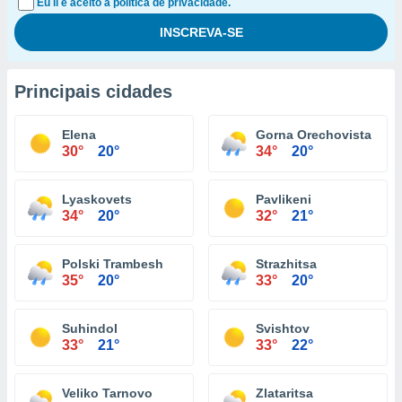
Eu li e aceito a política de privacidade.
Principais cidades
Elena
Gorna Orechovista
30°
20°
34°
20°
Lyaskovets
Pavlikeni
34°
20°
32°
21°
Polski Trambesh
Strazhitsa
35°
20°
33°
20°
Suhindol
Svishtov
33°
21°
33°
22°
Veliko Tarnovo
Zlataritsa