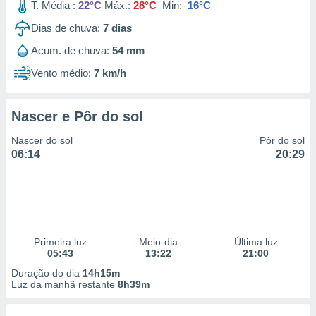
T. Média :
22°C
Máx.:
28°C
Min:
16°C
Dias de chuva:
7
dias
Acum. de chuva:
54 mm
Vento médio:
7 km/h
Nascer e Pôr do sol
Nascer do sol
Pôr do sol
06:14
20:29
Primeira luz
Meio-dia
Última luz
05:43
13:22
21:00
Duração do dia
14h15m
Luz da manhã restante
8h39m