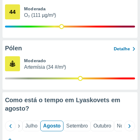
conteúdos.
Moderada
44
O₃ (111 µg/m³)
ção
ão através
de
,
 e
Pólen
Detalhe
dos,
Moderado
publicidade
Artemísia (34 #/m³)
s, estudos
a e
mento de
ossos 1199
Como está o tempo em Lyaskovets em
eiros
agosto
?
o
Junho
Julho
Agosto
Setembro
Outubro
Novembro