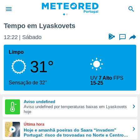
Tempo em Lyaskovets
de
12:22
Sábado
...
 da
empo.pt) foi
Limpo
or
31°
is para
e as
 fornecidas
UV
7 Alto
FPS
 qualidade.
Sensação de 32°
15-25
r a este
s das
opções:
Aviso undefined
Aviso undefined por temperaturas baixas em Lyaskovets
ookies e
hoje
 forma
Última hora
e digital
Hoje e amanhã poeiras do Saara “invadem”
Portugal: risco de trovoadas no Norte e Centro
da,