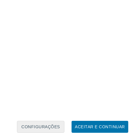
Calendário Lunar
Seg
Ter
Qua
Qui
Sex
Sáb
Domo
7
8
9
10
11
12
13
14
15
16
17
18
19
20
CONFIGURAÇÕES
ACEITAR E CONTINUAR