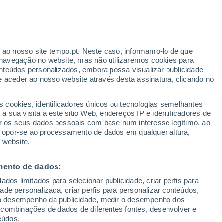
Aviso laranja
Aviso elevado por temperaturas
elevadas em Luzzara hoje
r ao nosso site tempo.pt. Neste caso, informamo-lo de que
navegação no website, mas não utilizaremos cookies para
nteúdos personalizados, embora possa visualizar publicidade
e aceder ao nosso website através desta assinatura, clicando no
 até
s cookies, identificadores únicos ou tecnologias semelhantes
 sua visita a este sitio Web, endereços IP e identificadores de
r os seus dados pessoais com base num interesse legítimo, ao
Radar de Chuva
Satélites
Modelos
ou opor-se ao processamento de dados em qualquer altura,
 website.
mento de dados:
egunda
Terça
Quarta
Quinta
dos limitados para selecionar publicidade, criar perfis para
10 Ago.
11 Ago.
12 Ago.
13 Ago.
idade personalizada, criar perfis para personalizar conteúdos,
ir o desempenho da publicidade, medir o desempenho dos
 combinações de dados de diferentes fontes, desenvolver e
eúdos.