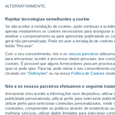
34°
ALTERNATIVAMENTE,
Rejeitar tecnologias semelhantes a cookie
UV
7 Alto
Se não aceitar a instalação de cookies, pode continuar a acede
Sensação de 34°
FPS
15-25
apenas instalaremos os cookies necessários para assegurar a 
analisar o comportamento ou para apresentar publicidade ou co
geral não personalizada. Pode recusar a instalação de cookies 
botão "Recusar".
Última hora
Aviso amarelo de tempo quente neste distrito:
Com o seu consentimento, nós e os
nossos parceiros
utilizamo
39 ºC e noites tropicais; saiba até quando
para armazenar, aceder e processar dados pessoais, tais como a
cookies. É possível que alguns fornecedores possam processa
O Tempo 1 - 7 Dias
Atualidade
Mapas de nuvens
qual se pode opor. Para tal, pode retirar o seu consentimento 
clicando em “
Definições
” ou na nossa
Política de Cookies
neste
Nós e os nossos parceiros efetuamos o seguinte trata
Amanhã
Domingo
S
Hoje
Armazenar e/ou aceder a informações num dispositivo, utilizar da
8 Ago.
9 Ago.
7 Ago.
publicidade personalizada, utilizar perfis para selecionar public
utilizar perfis para selecionar conteúdos personalizados, med
conteúdos, compreender os públicos através de estatísticas ou
melhorar serviços, utilizar dados limitados para selecionar cont
50%
50%