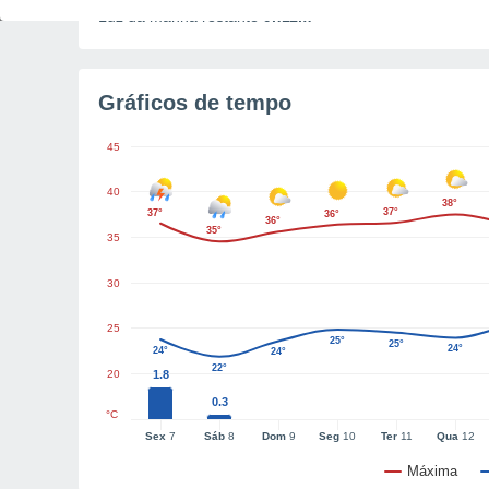
Luz da manhã restante
9h11m
Gráficos de tempo
45
40
38°
37°
37°
36°
36°
35°
35
30
25
25°
25°
24°
24°
24°
22°
20
1.8
0.3
°C
Sex
7
Sáb
8
Dom
9
Seg
10
Ter
11
Qua
12
Máxima