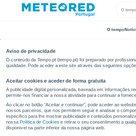
O tempo
Notíc
Aviso de privacidade
O conteúdo da Tempo.pt (tempo.pt) foi preparado por profissiona
qualidade. Pode aceder a este site através das seguintes opçõe
Aceitar cookies e aceder de forma gratuita
Início
Itália
Régio da Emília
Luzzara
A publicidade digital personalizada, baseada em informações r
permite-nos financiar a nossa atividade para continuar a fornec
Tempo em Luzzara
Ao clicar no botão "Aceitar e continuar", pode aceder ao websit
nossos parceiros, que nos permitem seguir e analisar o compo
11:57
Sexta
específico para lhe mostrar publicidade e conteúdos persona
nossa
Política de Cookies
e retirar o seu consentimento a qua
disponível na parte inferior da nossa página web.
Limpo