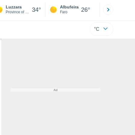
Luzzara
Albufeira
Lisboa
34°
26°
Province of Reggio Emilia
Faro
Lisboa
°C