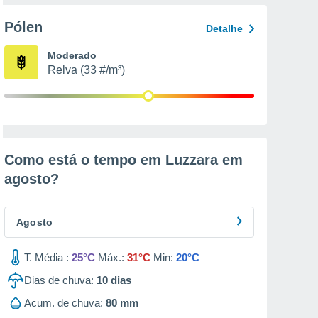
Pólen
Detalhe
Moderado
Relva (33 #/m³)
Como está o tempo em Luzzara em
agosto
?
Agosto
T. Média :
25°C
Máx.:
31°C
Min:
20°C
Dias de chuva:
10
dias
Acum. de chuva:
80 mm