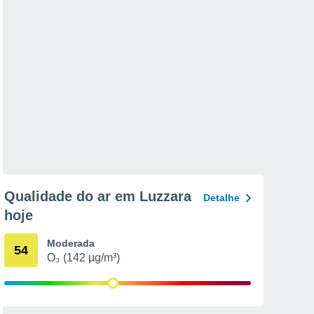
Qualidade do ar em Luzzara
Detalhe
hoje
Moderada
54
O₃ (142 µg/m³)