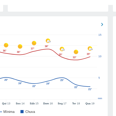
15
38°
37°
36°
36°
35°
35°
10
33°
5
25°
25°
24°
24°
22°
22°
21°
mm
Qui
13
Sex
14
Sáb
15
Dom
16
Seg
17
Ter
18
Qua
19
Mínima
Chuva