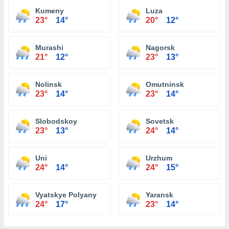
Kumeny
Luza
23°
14°
20°
12°
Murashi
Nagorsk
21°
12°
23°
13°
Nolinsk
Omutninsk
23°
14°
23°
14°
Slobodskoy
Sovetsk
23°
13°
24°
14°
Uni
Urzhum
24°
14°
24°
15°
Vyatskye Polyany
Yaransk
24°
17°
23°
14°