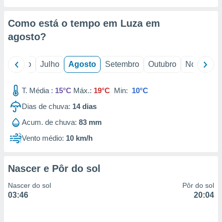
conteúdos.
Como está o tempo em Luza em
ção
agosto
?
ão através
de
,
o
Junho
Julho
Agosto
Setembro
Outubro
Novembro
 e
T. Média :
15°C
Máx.:
19°C
Min:
10°C
dos,
publicidade
Dias de chuva:
14
dias
s, estudos
a e
Acum. de chuva:
83 mm
mento de
Vento médio:
10 km/h
ossos 1199
eiros
Nascer e Pôr do sol
Nascer do sol
Pôr do sol
03:46
20:04