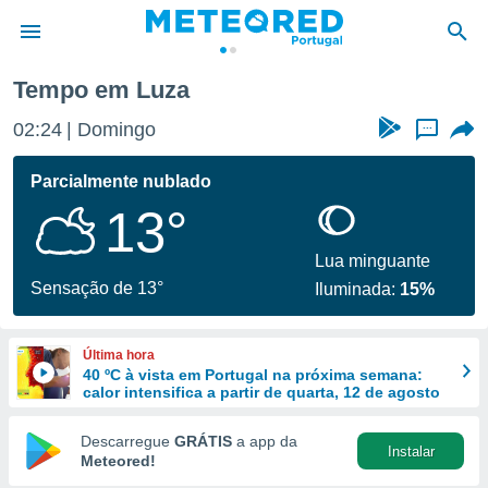
Tempo em Luza
de
02:24
Domingo
...
 da
empo.pt) foi
Parcialmente nublado
or
13°
is para
e as
 fornecidas
Lua minguante
 qualidade.
Sensação de 13°
Iluminada:
15%
r a este
s das
opções:
Última hora
40 ºC à vista em Portugal na próxima semana:
ookies e
calor intensifica a partir de quarta, 12 de agosto
 forma
Descarregue
GRÁTIS
a app da
Instalar
e digital
Meteored!
da,