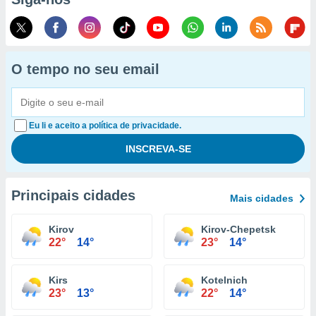
O tempo no seu email
Eu li e aceito a política de privacidade.
Principais cidades
Mais cidades
Kirov
Kirov-Chepetsk
22°
14°
23°
14°
Kirs
Kotelnich
23°
13°
22°
14°