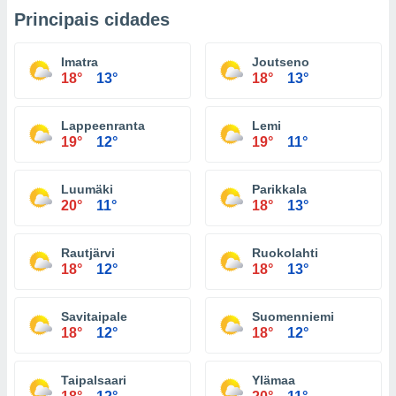
Principais cidades
Imatra
Joutseno
18°
13°
18°
13°
Lappeenranta
Lemi
19°
12°
19°
11°
Luumäki
Parikkala
20°
11°
18°
13°
Rautjärvi
Ruokolahti
18°
12°
18°
13°
Savitaipale
Suomenniemi
18°
12°
18°
12°
Taipalsaari
Ylämaa