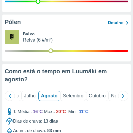
conteúdos.
ção
Pólen
Detalhe
ão através
de
Baixo
,
Relva (6 #/m³)
 e
dos,
publicidade
s, estudos
Como está o tempo em Luumäki em
a e
mento de
agosto
?
ossos 1199
o
Junho
Julho
Agosto
Setembro
Outubro
Novembro
eiros
T. Média :
16°C
Máx.:
20°C
Min:
11°C
Dias de chuva:
13
dias
Acum. de chuva:
83 mm