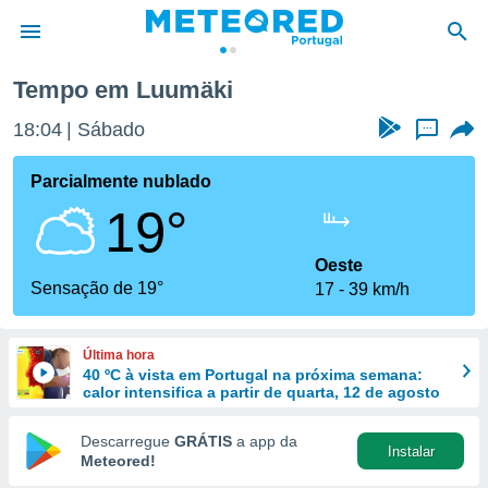
Tempo em Luumäki
de
18:04
Sábado
...
 da
empo.pt) foi
Parcialmente nublado
or
19°
is para
e as
 fornecidas
Oeste
 qualidade.
Sensação de 19°
17
39 km/h
r a este
s das
opções:
Última hora
40 ºC à vista em Portugal na próxima semana:
ookies e
calor intensifica a partir de quarta, 12 de agosto
 forma
Descarregue
GRÁTIS
a app da
Instalar
e digital
Meteored!
da,