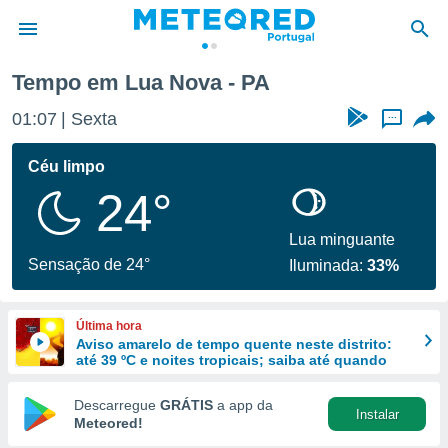
Tempo em Lua Nova - PA
de
01:07
Sexta
...
 da
empo.pt) foi
Céu limpo
or
24°
is para
e as
 fornecidas
Lua minguante
 qualidade.
Sensação de 24°
Iluminada:
33%
r a este
s das
opções:
Última hora
Aviso amarelo de tempo quente neste distrito:
ookies e
até 39 ºC e noites tropicais; saiba até quando
 forma
Descarregue
GRÁTIS
a app da
Instalar
e digital
Meteored!
da,