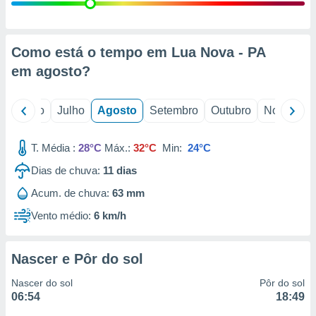
conteúdos.
ção
Como está o tempo em Lua Nova - PA
ão através
em
agosto
?
de
,
 e
o
Junho
Julho
Agosto
Setembro
Outubro
Novembro
dos,
publicidade
T. Média :
28°C
Máx.:
32°C
Min:
24°C
s, estudos
Dias de chuva:
11
dias
a e
mento de
Acum. de chuva:
63 mm
Vento médio:
6 km/h
ossos 1199
eiros
Nascer e Pôr do sol
Nascer do sol
Pôr do sol
06:54
18:49