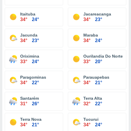
Itaituba
Jacareacanga
34°
24°
34°
23°
Jacunda
Maraba
34°
23°
34°
24°
Oriximina
Ourilandia Do Norte
33°
24°
33°
20°
Paragominas
Parauapebas
34°
22°
34°
21°
Santarém
Terra Alta
31°
26°
32°
22°
Terra Nova
Tucurui
34°
21°
34°
24°