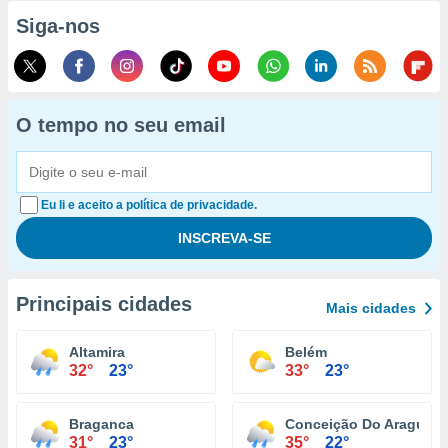
Siga-nos
O tempo no seu email
Eu li e aceito a política de privacidade.
Principais cidades
Mais cidades
Altamira
Belém
32°
23°
33°
23°
Braganca
Conceição Do Araguaia
31°
23°
35°
22°