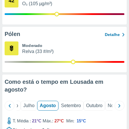
42
conteúdos.
O₃ (105 µg/m³)
ção
ão através
de
Pólen
Detalhe
,
 e
Moderado
Relva (33 #/m³)
dos,
publicidade
s, estudos
a e
mento de
Como está o tempo em Lousada em
agosto
?
ossos 1199
eiros
o
Junho
Julho
Agosto
Setembro
Outubro
Novembro
T. Média :
21°C
Máx.:
27°C
Min:
15°C