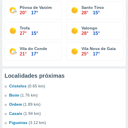
Póvoa de Varzim
Santo Tirso
20°
17°
28°
15°
Trofa
Valongo
27°
15°
28°
15°
Vila do Conde
Vila Nova de Gaia
21°
17°
25°
17°
Localidades próximas
Cristelos
(0.65 km)
Boim
(1.76 km)
Ordem
(1.89 km)
Casais
(1.94 km)
Figueiras
(3.12 km)