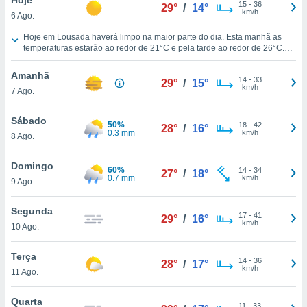
para lhe
15
-
36
29°
/
14°
km/h
6 Ago.
licidade e
O Tempo para Lousada hoje
Hoje em Lousada haverá limpo na maior parte do dia. Esta manhã as
ados com
temperaturas estarão ao redor de
21°C
e pela tarde ao redor de
26°C
.
esmo. Pode
Durante a noite, as temperaturas estarão próximas aos
18°C
. Ventos do
ais
Oeste ao longo do dia, com uma velocidade média de
15 km/h
.
Amanhã
14
-
33
29°
/
15°
s na nossa
km/h
7 Ago.
 Cookies
e
u
Sábado
nto a
50%
18
-
42
28°
/
16°
0.3 mm
km/h
omento,
8 Ago.
 botão
de cookies
Domingo
60%
14
-
34
27°
/
18°
na parte
0.7 mm
km/h
9 Ago.
nossa
.
Segunda
17
-
41
29°
/
16°
km/h
IVAMENTE,
10 Ago.
Terça
14
-
36
28°
/
17°
as
km/h
11 Ago.
tes a
Quarta
11
-
33