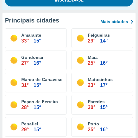
Principais cidades
Mais cidades
Amarante
Felgueiras
33°
15°
29°
14°
Gondomar
Maia
27°
16°
25°
16°
Marco de Canaveses
Matosinhos
31°
15°
23°
17°
Paços de Ferreira
Paredes
28°
15°
30°
15°
Penafiel
Porto
29°
15°
25°
16°