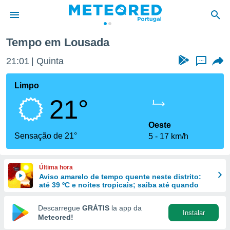
Tempo em Lousada
de
21:01
Quinta
...
 da
empo.pt) foi
Limpo
or
21°
is para
e as
 fornecidas
Oeste
 qualidade.
Sensação de 21°
5
17 km/h
r a este
s das
opções:
Última hora
Aviso amarelo de tempo quente neste distrito:
ookies e
até 39 ºC e noites tropicais; saiba até quando
 forma
Descarregue
GRÁTIS
la app da
Instalar
e digital
Meteored!
da,