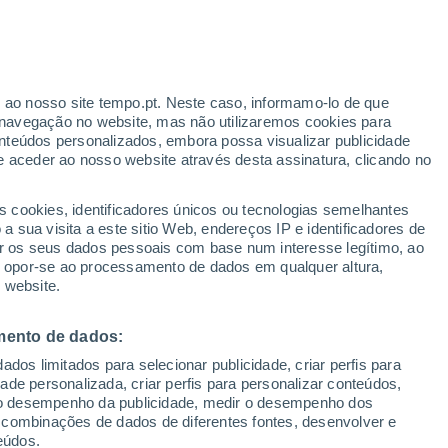
Boletim de neve
Pistas abertas
Elevadores
0 / 15
0 / 7
r ao nosso site tempo.pt. Neste caso, informamo-lo de que
/h
Km esquiáveis
Neve
navegação no website, mas não utilizaremos cookies para
0 / 11
0 cm
nteúdos personalizados, embora possa visualizar publicidade
e aceder ao nosso website através desta assinatura, clicando no
:
s cookies, identificadores únicos ou tecnologias semelhantes
sto
 sua visita a este sitio Web, endereços IP e identificadores de
r os seus dados pessoais com base num interesse legítimo, ao
ura
Radar de Chuva
Satélites
Modelos
ou opor-se ao processamento de dados em qualquer altura,
 website.
mento de dados:
Terça
Quarta
Quinta
Sexta
dos limitados para selecionar publicidade, criar perfis para
11 Ago.
12 Ago.
13 Ago.
14 Ago.
idade personalizada, criar perfis para personalizar conteúdos,
ir o desempenho da publicidade, medir o desempenho dos
 combinações de dados de diferentes fontes, desenvolver e
eúdos.
60%