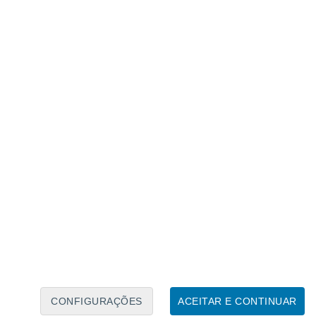
Calendário Lunar
Seg
Ter
Qua
Qui
Sex
Sáb
Domo
8
9
10
11
12
13
14
15
16
17
18
19
20
21
CONFIGURAÇÕES
ACEITAR E CONTINUAR