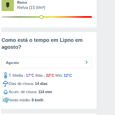
Baixo
Relva (15 #/m³)
Como está o tempo em Lipno em
agosto
?
Agosto
T. Média :
17°C
Máx.:
22°C
Min:
12°C
Dias de chuva:
14
dias
Acum. de chuva:
114 mm
Vento médio:
8 km/h