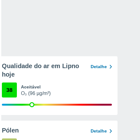
Qualidade do ar em Lipno
Detalhe
hoje
Aceitável
38
O₃ (96 µg/m³)
Pólen
Detalhe