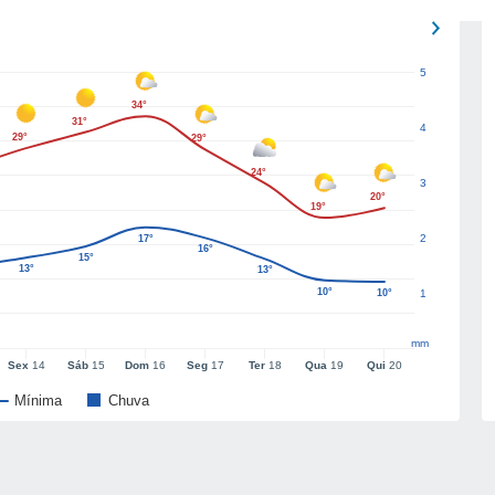
5
34°
31°
4
29°
29°
24°
3
20°
19°
2
17°
16°
15°
13°
13°
10°
10°
1
mm
Sex
14
Sáb
15
Dom
16
Seg
17
Ter
18
Qua
19
Qui
20
Mínima
Chuva