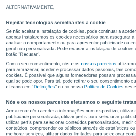
24°
ALTERNATIVAMENTE,
Rejeitar tecnologias semelhantes a cookie
Nordeste
Se não aceitar a instalação de cookies, pode continuar a acede
Sensação de 25°
10
-
24 km
apenas instalaremos os cookies necessários para assegurar a 
analisar o comportamento ou para apresentar publicidade ou co
geral não personalizada. Pode recusar a instalação de cookies 
botão "Recusar".
Última hora
40 ºC à vista em Portugal na próxima semana
Com o seu consentimento, nós e os
nossos parceiros
utilizamo
calor intensifica a partir de quarta, 12 de ago
para armazenar, aceder e processar dados pessoais, tais como a
cookies. É possível que alguns fornecedores possam processa
O Tempo 1 - 7 Dias
Atualidade
Mapas de temperat
qual se pode opor. Para tal, pode retirar o seu consentimento 
clicando em “
Definições
” ou na nossa
Política de Cookies
neste
Nós e os nossos parceiros efetuamos o seguinte trata
Amanhã
Segunda
Hoje
Armazenar e/ou aceder a informações num dispositivo, utilizar da
9 Ago.
10 Ago.
8 Ago.
publicidade personalizada, utilizar perfis para selecionar public
utilizar perfis para selecionar conteúdos personalizados, med
conteúdos, compreender os públicos através de estatísticas ou
melhorar serviços, utilizar dados limitados para selecionar cont
50%