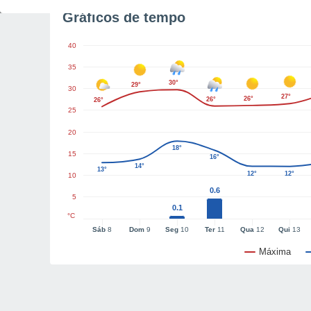
Gráficos de tempo
40
35
30°
29°
30
27°
26°
26°
26°
25
20
18°
15
16°
14°
13°
12°
12°
10
0.6
5
0.1
°C
Sáb
8
Dom
9
Seg
10
Ter
11
Qua
12
Qui
13
Máxima