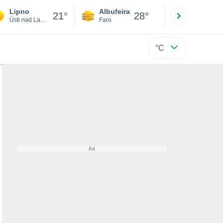
Lipno
Albufeira
Lisboa
21°
28°
Ústi nad Labem
Faro
Lisboa
°C