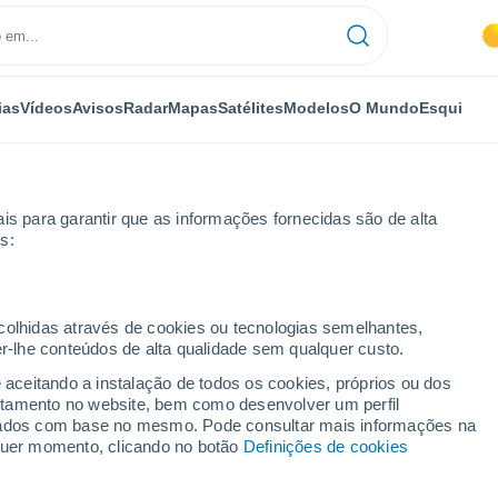
ias
Vídeos
Avisos
Radar
Mapas
Satélites
Modelos
O Mundo
Esqui
is para garantir que as informações fornecidas são de alta
s:
ecolhidas através de cookies ou tecnologias semelhantes,
er-lhe conteúdos de alta qualidade sem qualquer custo.
e aceitando a instalação de todos os cookies, próprios ou dos
rtamento no website, bem como desenvolver um perfil
...
lizados com base no mesmo. Pode consultar mais informações na
lquer momento, clicando no botão
Definições de cookies
Por horas
Céu limpo nas próximas horas