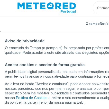
O tempo
Notíc
Aviso de privacidade
O conteúdo da Tempo.pt (tempo.pt) foi preparado por profissiona
qualidade. Pode aceder a este site através das seguintes opçõe
Aceitar cookies e aceder de forma gratuita
Início
República Checa
Ústi nad Labem
Lipno
A publicidade digital personalizada, baseada em informações r
permite-nos financiar a nossa atividade para continuar a fornec
Tempo em Lipno
Ao clicar no botão "Aceitar e continuar", pode aceder ao websit
nossos parceiros, que nos permitem seguir e analisar o compo
19:00
Sábado
específico para lhe mostrar publicidade e conteúdos persona
nossa
Política de Cookies
e retirar o seu consentimento a qua
disponível na parte inferior da nossa página web.
Limpo