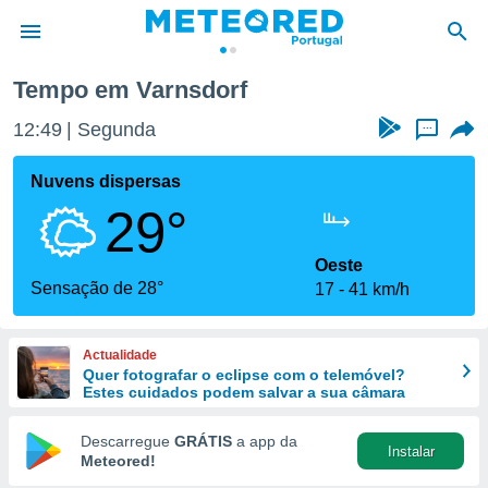
Tempo em Varnsdorf
de
12:49
Segunda
...
 da
empo.pt) foi
Nuvens dispersas
or
29°
is para
e as
 fornecidas
Oeste
 qualidade.
Sensação de 28°
17
41 km/h
r a este
s das
opções:
Actualidade
Quer fotografar o eclipse com o telemóvel?
ookies e
Estes cuidados podem salvar a sua câmara
 forma
Descarregue
GRÁTIS
a app da
Instalar
e digital
Meteored!
da,