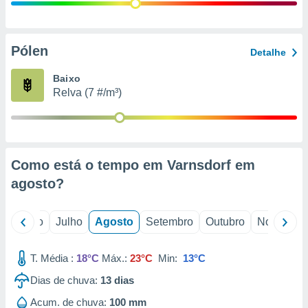
conteúdos.
ção
Pólen
Detalhe
ão através
de
Baixo
,
Relva (7 #/m³)
 e
dos,
publicidade
s, estudos
Como está o tempo em Varnsdorf em
a e
mento de
agosto
?
ossos 1199
o
Junho
Julho
Agosto
Setembro
Outubro
Novembro
eiros
T. Média :
18°C
Máx.:
23°C
Min:
13°C
Dias de chuva:
13
dias
Acum. de chuva:
100 mm