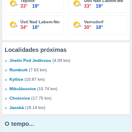
Teplice
Ústí Nad Labem-Mesto
33°
19°
33°
19°
Ústí Nad Labem-Nestemice
Varnsdorf
34°
18°
30°
18°
Localidades próximas
Jiretín Pod Jedlovou
(4.09 km)
Rumburk
(7.63 km)
Kytlice
(10.87 km)
Mikulásovice
(15.74 km)
Chotovice
(17.75 km)
Janská
(18.14 km)
O tempo...