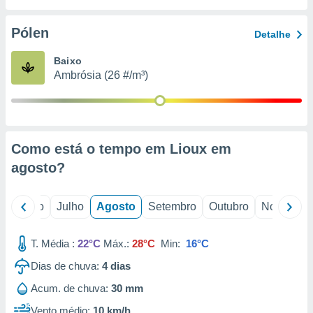
conteúdos.
Pólen
Detalhe
ção
Baixo
ão através
Ambrósia (26 #/m³)
de
,
 e
dos,
publicidade
Como está o tempo em Lioux em
s, estudos
agosto
?
a e
mento de
o
Junho
Julho
Agosto
Setembro
Outubro
Novembro
ossos 1199
eiros
T. Média :
22°C
Máx.:
28°C
Min:
16°C
Dias de chuva:
4
dias
Acum. de chuva:
30 mm
Vento médio:
10 km/h