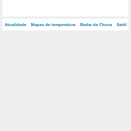
Atualidade
Mapas de temperatura
Radar de Chuva
Satélit