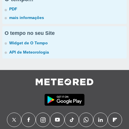
PDF
mais informações
O tempo no seu Site
Widget de O Tempo
API de Meteorologia