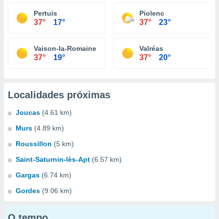
Pertuis
Piolenc
37°
17°
37°
23°
Vaison-la-Romaine
Valréas
37°
19°
37°
20°
Localidades próximas
Joucas
(4.61 km)
Murs
(4.89 km)
Roussillon
(5 km)
Saint-Saturnin-lès-Apt
(6.57 km)
Gargas
(6.74 km)
Gordes
(9.06 km)
O tempo...