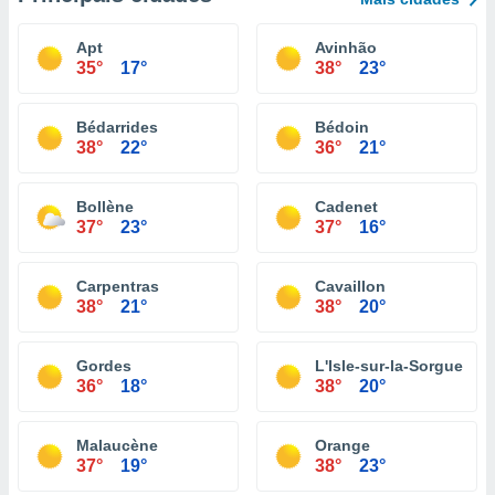
Apt
Avinhão
35°
17°
38°
23°
Bédarrides
Bédoin
38°
22°
36°
21°
Bollène
Cadenet
37°
23°
37°
16°
Carpentras
Cavaillon
38°
21°
38°
20°
Gordes
L'Isle-sur-la-Sorgue
36°
18°
38°
20°
Malaucène
Orange
37°
19°
38°
23°