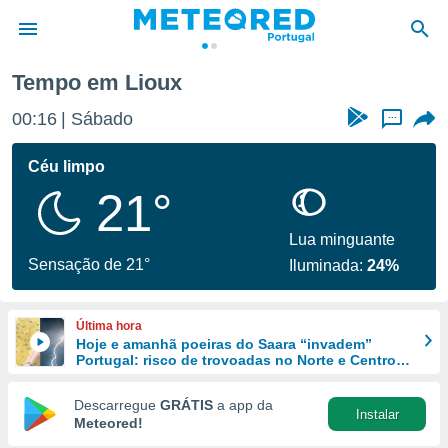
ux
Tempo em Lioux
de
00:16
Sábado
...
 da
empo.pt) foi
Céu limpo
or
21°
is para
e as
 fornecidas
Lua minguante
 qualidade.
Sensação de 21°
Iluminada:
24%
r a este
s das
opções:
Última hora
Hoje e amanhã poeiras do Saara “invadem”
ookies e
Portugal: risco de trovoadas no Norte e Centro
 forma
aumenta
Descarregue
GRÁTIS
a app da
Instalar
e digital
Meteored!
da,