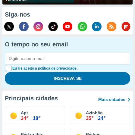
Siga-nos
O tempo no seu email
Eu li e aceito a política de privacidade.
Principais cidades
Mais cidades
Apt
Avinhão
34°
18°
35°
24°
Bédarrides
Bédoin