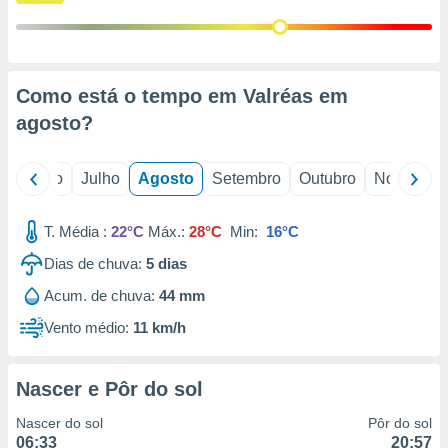
conteúdos.
ção
ão através
Como está o tempo em Valréas em
de
agosto
?
,
 e
o
Junho
Julho
Agosto
Setembro
Outubro
Novembro
dos,
publicidade
s, estudos
T. Média :
22°C
Máx.:
28°C
Min:
16°C
a e
mento de
Dias de chuva:
5
dias
Acum. de chuva:
44 mm
ossos 1199
Vento médio:
11 km/h
eiros
Nascer e Pôr do sol
Nascer do sol
Pôr do sol
06:33
20:57