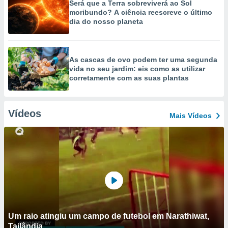
Será que a Terra sobreviverá ao Sol
moribundo? A ciência reescreve o último
dia do nosso planeta
As cascas de ovo podem ter uma segunda
vida no seu jardim: eis como as utilizar
corretamente com as suas plantas
Vídeos
Mais Vídeos
Um raio atingiu um campo de futebol em Narathiwat,
Tailândia.