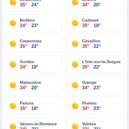
35°
24°
34°
20°
Bollène
Cadenet
34°
23°
35°
18°
Carpentras
Cavaillon
35°
22°
35°
22°
Gordes
L'Isle-sur-la-Sorgue
34°
19°
35°
22°
Malaucène
Orange
34°
20°
34°
23°
Pertuis
Piolenc
35°
18°
34°
23°
Vaison-la-Romaine
Valréas