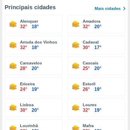
Principais cidades
Mais cidades
Alenquer
Amadora
32°
18°
32°
20°
Arruda dos Vinhos
Cadaval
32°
18°
30°
17°
Carcavelos
Cascais
28°
20°
25°
20°
Ericeira
Estoril
24°
19°
26°
19°
Lisboa
Loures
30°
20°
32°
19°
Lourinhã
Mafra