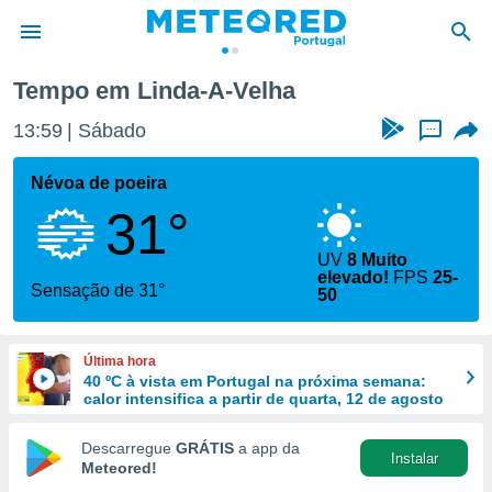
Tempo em Linda-A-Velha
de
13:59
Sábado
...
 da
empo.pt) foi
Névoa de poeira
or
31°
is para
e as
 fornecidas
UV
8 Muito
elevado!
FPS
25-
 qualidade.
Sensação de 31°
50
r a este
s das
opções:
Última hora
40 ºC à vista em Portugal na próxima semana:
ookies e
calor intensifica a partir de quarta, 12 de agosto
 forma
Descarregue
GRÁTIS
a app da
e digital
Instalar
Meteored!
da,