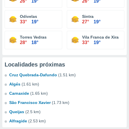
26°
19°
26°
19°
Odivelas
Sintra
33°
19°
27°
19°
Torres Vedras
Vila Franca de Xira
28°
18°
33°
19°
Localidades próximas
Cruz Quebrada-Dafundo
(1.51 km)
Algés
(1.61 km)
Carnaxide
(1.65 km)
São Francisco Xavier
(1.73 km)
Queijas
(2.5 km)
Alfragide
(2.53 km)