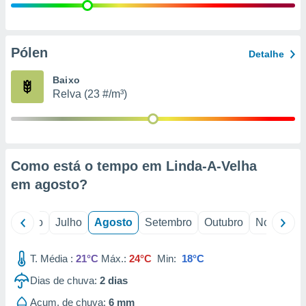
conteúdos.
ção
Pólen
Detalhe
ão através
de
Baixo
,
Relva (23 #/m³)
 e
dos,
publicidade
s, estudos
Como está o tempo em Linda-A-Velha
a e
mento de
em
agosto
?
ossos 1199
o
Junho
Julho
Agosto
Setembro
Outubro
Novembro
eiros
T. Média :
21°C
Máx.:
24°C
Min:
18°C
Dias de chuva:
2
dias
Acum. de chuva:
6 mm