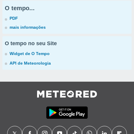
O tempo...
PDF
mais informações
O tempo no seu Site
Widget de O Tempo
API de Meteorologia