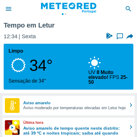
Letur
Tempo em Letur
de
12:34
Sexta
...
 da
empo.pt) foi
Limpo
or
34°
is para
e as
 fornecidas
UV
8 Muito
elevado!
FPS
25-
 qualidade.
Sensação de 34°
50
r a este
s das
opções:
Aviso amarelo
ookies e
Aviso moderado por temperaturas elevadas em Letur hoje
 forma
Última hora
e digital
Aviso amarelo de tempo quente neste distrito:
da,
até 39 ºC e noites tropicais; saiba até quando