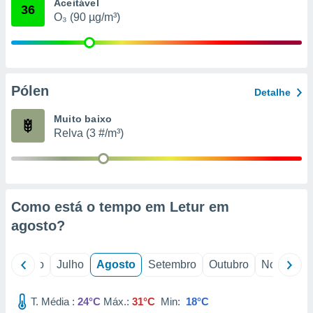
conteúdos.
Aceitável
36
O₃ (90 µg/m³)
ção
ão através
de
Pólen
,
Detalhe
 e
Muito baixo
dos,
Relva (3 #/m³)
publicidade
s, estudos
a e
mento de
Como está o tempo em Letur em
ossos 1199
agosto
?
eiros
o
Junho
Julho
Agosto
Setembro
Outubro
Novembro
T. Média :
24°C
Máx.:
31°C
Min:
18°C