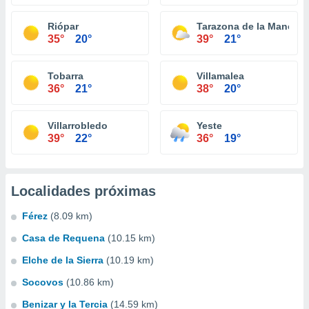
Riópar
Tarazona de la Mancha
35°
20°
39°
21°
Tobarra
Villamalea
36°
21°
38°
20°
Villarrobledo
Yeste
39°
22°
36°
19°
Localidades próximas
Férez
(8.09 km)
Casa de Requena
(10.15 km)
Elche de la Sierra
(10.19 km)
Socovos
(10.86 km)
Benizar y la Tercia
(14.59 km)