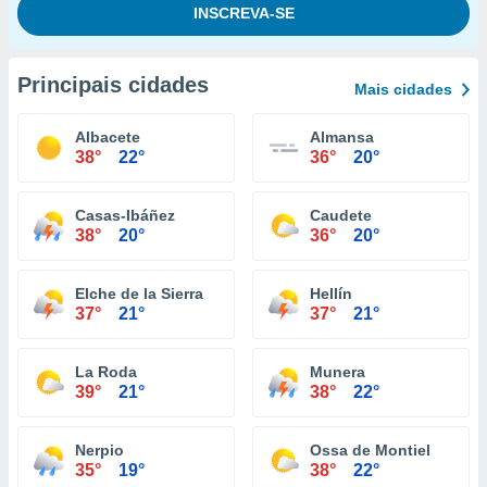
Principais cidades
Mais cidades
Albacete
Almansa
38°
22°
36°
20°
Casas-Ibáñez
Caudete
38°
20°
36°
20°
Elche de la Sierra
Hellín
37°
21°
37°
21°
La Roda
Munera
39°
21°
38°
22°
Nerpio
Ossa de Montiel
35°
19°
38°
22°