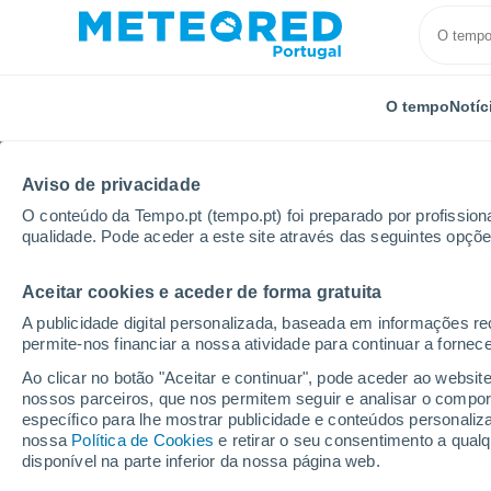
O tempo
Notíc
Aviso de privacidade
O conteúdo da Tempo.pt (tempo.pt) foi preparado por profissiona
qualidade. Pode aceder a este site através das seguintes opçõe
Aceitar cookies e aceder de forma gratuita
Início
Noruega
Sogn Og Fjordane
Leikanger
A publicidade digital personalizada, baseada em informações r
permite-nos financiar a nossa atividade para continuar a fornec
Tempo em Leikanger
Ao clicar no botão "Aceitar e continuar", pode aceder ao websit
nossos parceiros, que nos permitem seguir e analisar o compo
18:04
Sábado
específico para lhe mostrar publicidade e conteúdos persona
nossa
Política de Cookies
e retirar o seu consentimento a qua
disponível na parte inferior da nossa página web.
Chuva fraca