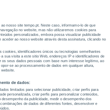
Prevê-se chuva moderada
Amanhã de manhã
r ao nosso site tempo.pt. Neste caso, informamo-lo de que
navegação no website, mas não utilizaremos cookies para
nteúdos personalizados, embora possa visualizar publicidade
e aceder ao nosso website através desta assinatura, clicando no
:
s cookies, identificadores únicos ou tecnologias semelhantes
sto
 sua visita a este sitio Web, endereços IP e identificadores de
r os seus dados pessoais com base num interesse legítimo, ao
pas de chuva
Satélites
Modelos
ou opor-se ao processamento de dados em qualquer altura,
 website.
mento de dados:
Terça
Quarta
Quinta
Sexta
dos limitados para selecionar publicidade, criar perfis para
11 Ago.
12 Ago.
13 Ago.
14 Ago.
idade personalizada, criar perfis para personalizar conteúdos,
ir o desempenho da publicidade, medir o desempenho dos
 combinações de dados de diferentes fontes, desenvolver e
eúdos.
90%
70%
90%
90%