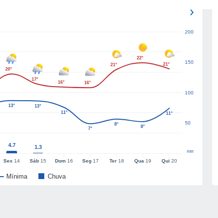
200
22°
150
21°
21°
20°
17°
16°
16°
100
13°
13°
11°
11°
50
8°
8°
7°
4.7
1.3
mm
Sex
14
Sáb
15
Dom
16
Seg
17
Ter
18
Qua
19
Qui
20
Mínima
Chuva