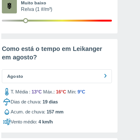
Muito baixo
Relva (1 #/m³)
Como está o tempo em Leikanger
em
agosto
?
Agosto
T. Média :
13°C
Máx.:
16°C
Min:
9°C
Dias de chuva:
19
dias
Acum. de chuva:
157 mm
Vento médio:
4 km/h