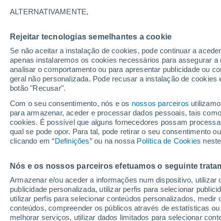
15°
ALTERNATIVAMENTE,
Rejeitar tecnologias semelhantes a cookie
90%
Se não aceitar a instalação de cookies, pode continuar a acede
Sensação de 15°
0.7 mm
apenas instalaremos os cookies necessários para assegurar a 
analisar o comportamento ou para apresentar publicidade ou co
geral não personalizada. Pode recusar a instalação de cookies 
botão "Recusar".
Última hora
40 ºC à vista em Portugal na próxima semana
Com o seu consentimento, nós e os
nossos parceiros
utilizamo
calor intensifica a partir de quarta, 12 de ago
para armazenar, aceder e processar dados pessoais, tais como a
cookies. É possível que alguns fornecedores possam processa
O Tempo 1 - 7 Dias
Radar de Chuva
Atualidade
Ma
qual se pode opor. Para tal, pode retirar o seu consentimento 
clicando em “
Definições
” ou na nossa
Política de Cookies
neste
Nós e os nossos parceiros efetuamos o seguinte trata
Amanhã
Segunda
Hoje
Armazenar e/ou aceder a informações num dispositivo, utilizar da
9 Ago.
10 Ago.
8 Ago.
publicidade personalizada, utilizar perfis para selecionar public
utilizar perfis para selecionar conteúdos personalizados, med
conteúdos, compreender os públicos através de estatísticas ou
melhorar serviços, utilizar dados limitados para selecionar cont
90%
90%
90%