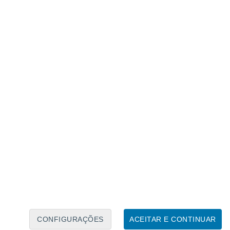
Calendário Lunar
Seg
Ter
Qua
Qui
Sex
Sáb
Domo
8
9
10
11
12
13
14
15
16
17
18
19
20
21
CONFIGURAÇÕES
ACEITAR E CONTINUAR