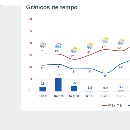
Gráficos de tempo
30
25
20
17°
17°
16°
15°
15°
15
13°
11°
10
11°
11°
9°
9°
37
8°
5
15
13
3.2
1.8
0.9
°C
Sáb
8
Dom
9
Seg
10
Ter
11
Qua
12
Qui
13
Máxima