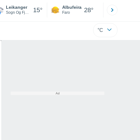
Leikanger
Albufeira
Lisboa
15°
28°
Sogn Og Fjordane
Faro
Lisboa
°C