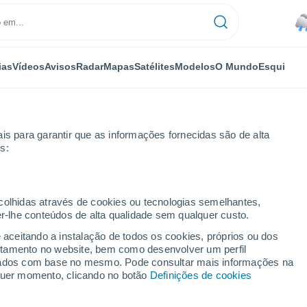
ias
Vídeos
Avisos
Radar
Mapas
Satélites
Modelos
O Mundo
Esqui
is para garantir que as informações fornecidas são de alta
s:
ecolhidas através de cookies ou tecnologias semelhantes,
er-lhe conteúdos de alta qualidade sem qualquer custo.
e aceitando a instalação de todos os cookies, próprios ou dos
rtamento no website, bem como desenvolver um perfil
...
lizados com base no mesmo. Pode consultar mais informações na
lquer momento, clicando no botão
Definições de cookies
Por horas
Chuva fraca nas próximas horas