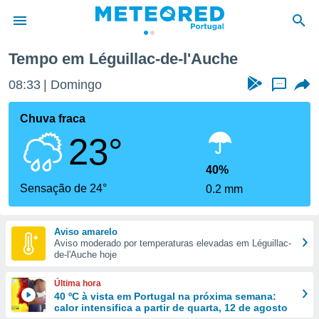
'Auche
Tempo em Léguillac-de-l'Auche
de
08:33
Domingo
...
 da
empo.pt) foi
Chuva fraca
or
23°
is para
e as
 fornecidas
40%
 qualidade.
Sensação de 24°
0.2 mm
r a este
s das
opções:
Aviso amarelo
Aviso moderado por temperaturas elevadas em Léguillac-
ookies e
de-l'Auche hoje
 forma
Última hora
e digital
40 ºC à vista em Portugal na próxima semana:
calor intensifica a partir de quarta, 12 de agosto
da,