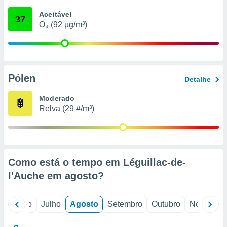
conteúdos.
Aceitável
37
O₃ (92 µg/m³)
ção
ão através
de
,
 e
Pólen
Detalhe
dos,
Moderado
publicidade
Relva (29 #/m³)
s, estudos
a e
mento de
ossos 1199
Como está o tempo em Léguillac-de-
eiros
l'Auche em
agosto
?
o
Junho
Julho
Agosto
Setembro
Outubro
Novembro