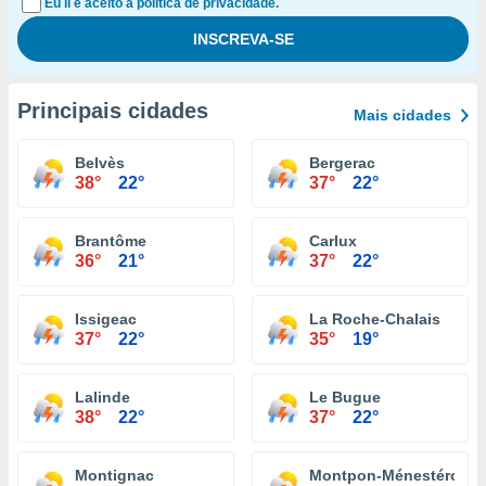
Eu li e aceito a política de privacidade.
Principais cidades
Mais cidades
Belvès
Bergerac
38°
22°
37°
22°
Brantôme
Carlux
36°
21°
37°
22°
Issigeac
La Roche-Chalais
37°
22°
35°
19°
Lalinde
Le Bugue
38°
22°
37°
22°
Montignac
Montpon-Ménestérol