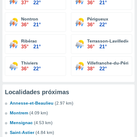
37°
22°
36°
21°
Nontron
Périgueux
36°
21°
36°
22°
Ribérac
Terrasson-Lavilledieu
35°
21°
36°
21°
Thiviers
Villefranche-du-Périgor
36°
22°
38°
22°
Localidades próximas
Annesse-et-Beaulieu
(2.97 km)
Montrem
(4.09 km)
Mensignac
(4.53 km)
Saint-Astier
(4.84 km)