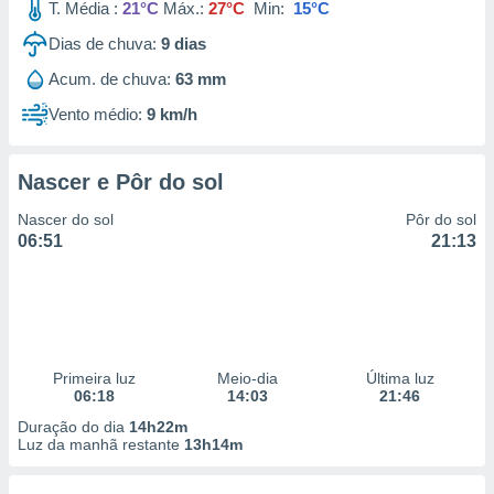
T. Média :
21°C
Máx.:
27°C
Min:
15°C
Dias de chuva:
9
dias
Acum. de chuva:
63 mm
Vento médio:
9 km/h
Nascer e Pôr do sol
Nascer do sol
Pôr do sol
06:51
21:13
Primeira luz
Meio-dia
Última luz
06:18
14:03
21:46
Duração do dia
14h22m
Luz da manhã restante
13h14m