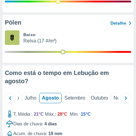
conteúdos.
ção
Pólen
Detalhe
ão através
de
Baixo
,
Relva (17 #/m³)
 e
dos,
publicidade
s, estudos
Como está o tempo em Lebução em
a e
mento de
agosto
?
ossos 1199
o
Junho
Julho
Agosto
Setembro
Outubro
Novembro
eiros
T. Média :
21°C
Máx.:
28°C
Min:
15°C
Dias de chuva:
4
dias
Acum. de chuva:
19 mm