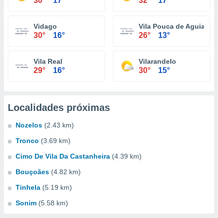
30°
17°
32°
17°
Vidago
Vila Pouca de Aguiar
30°
16°
26°
13°
Vila Real
Vilarandelo
29°
16°
30°
15°
Localidades próximas
Nozelos
(2.43 km)
Tronco
(3.69 km)
Cimo De Vila Da Castanheira
(4.39 km)
Bouçoães
(4.82 km)
Tinhela
(5.19 km)
Sonim
(5.58 km)