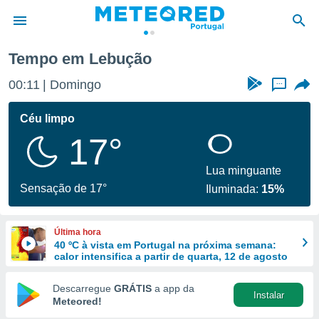
Tempo em Lebução
de
00:11
Domingo
...
 da
empo.pt) foi
Céu limpo
or
17°
is para
e as
 fornecidas
Lua minguante
 qualidade.
Sensação de 17°
Iluminada:
15%
r a este
s das
opções:
Última hora
40 ºC à vista em Portugal na próxima semana:
ookies e
calor intensifica a partir de quarta, 12 de agosto
 forma
Descarregue
GRÁTIS
a app da
Instalar
e digital
Meteored!
da,