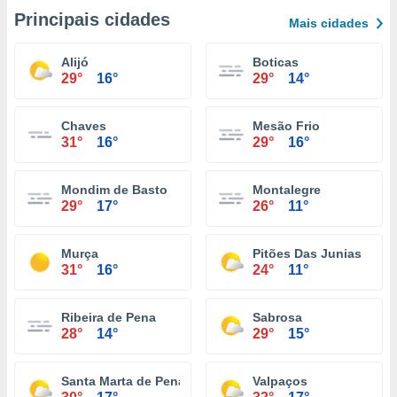
Principais cidades
Mais cidades
Alijó
Boticas
29°
16°
29°
14°
Chaves
Mesão Frio
31°
16°
29°
16°
Mondim de Basto
Montalegre
29°
17°
26°
11°
Murça
Pitões Das Junias
31°
16°
24°
11°
Ribeira de Pena
Sabrosa
28°
14°
29°
15°
Santa Marta de Penaguião
Valpaços