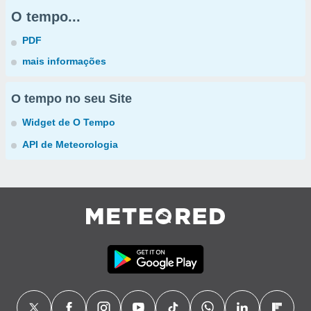
O tempo...
PDF
mais informações
O tempo no seu Site
Widget de O Tempo
API de Meteorologia