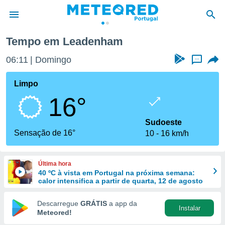
Tempo em Leadenham
de
06:11
Domingo
...
 da
empo.pt) foi
Limpo
or
16°
is para
e as
 fornecidas
Sudoeste
 qualidade.
Sensação de 16°
10
16 km/h
r a este
s das
opções:
Última hora
40 ºC à vista em Portugal na próxima semana:
ookies e
calor intensifica a partir de quarta, 12 de agosto
 forma
Descarregue
GRÁTIS
a app da
Instalar
e digital
Meteored!
da,