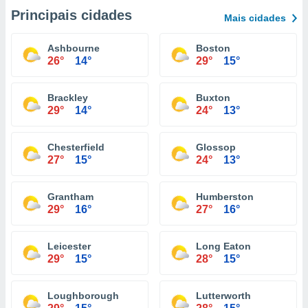
Principais cidades
Mais cidades
Ashbourne
Boston
26°
14°
29°
15°
Brackley
Buxton
29°
14°
24°
13°
Chesterfield
Glossop
27°
15°
24°
13°
Grantham
Humberston
29°
16°
27°
16°
Leicester
Long Eaton
29°
15°
28°
15°
Loughborough
Lutterworth