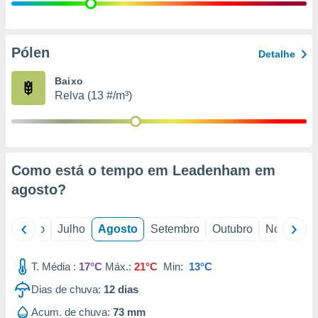
conteúdos.
ção
Pólen
Detalhe
ão através
de
Baixo
,
Relva (13 #/m³)
 e
dos,
publicidade
s, estudos
Como está o tempo em Leadenham em
a e
mento de
agosto
?
ossos 1199
o
Junho
Julho
Agosto
Setembro
Outubro
Novembro
eiros
T. Média :
17°C
Máx.:
21°C
Min:
13°C
Dias de chuva:
12
dias
Acum. de chuva:
73 mm