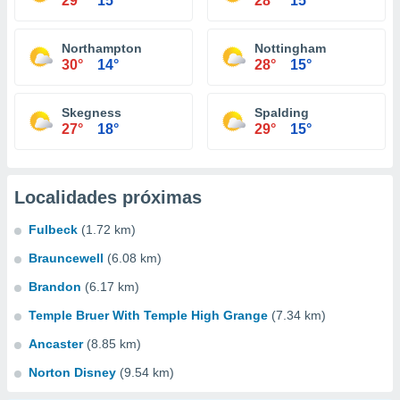
29°
15°
28°
15°
Northampton
Nottingham
30°
14°
28°
15°
Skegness
Spalding
27°
18°
29°
15°
Localidades próximas
Fulbeck
(1.72 km)
Brauncewell
(6.08 km)
Brandon
(6.17 km)
Temple Bruer With Temple High Grange
(7.34 km)
Ancaster
(8.85 km)
Norton Disney
(9.54 km)