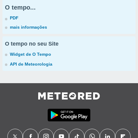
O tempo...
PDF
mais informações
O tempo no seu Site
Widget de O Tempo
API de Meteorologia