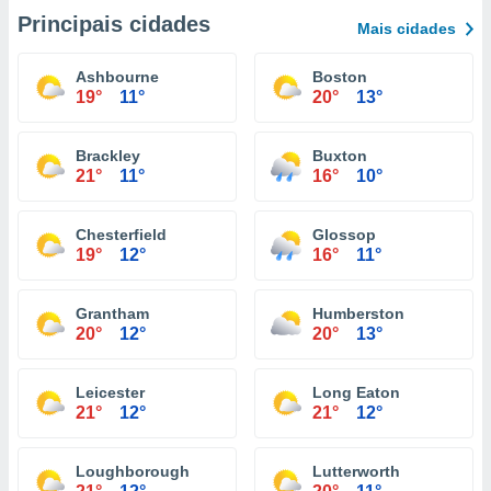
Principais cidades
Mais cidades
Ashbourne
Boston
19°
11°
20°
13°
Brackley
Buxton
21°
11°
16°
10°
Chesterfield
Glossop
19°
12°
16°
11°
Grantham
Humberston
20°
12°
20°
13°
Leicester
Long Eaton
21°
12°
21°
12°
Loughborough
Lutterworth