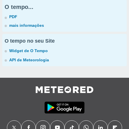
O tempo...
PDF
mais informações
O tempo no seu Site
Widget de O Tempo
API de Meteorologia