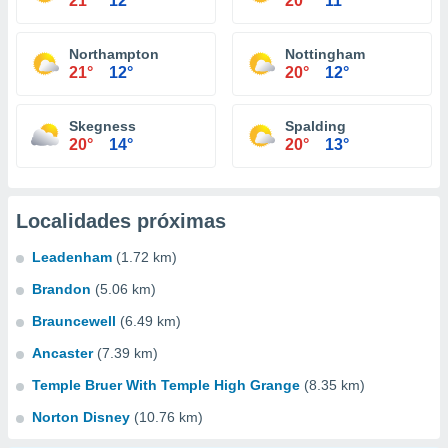
21°
12°
20°
11°
Northampton
Nottingham
21°
12°
20°
12°
Skegness
Spalding
20°
14°
20°
13°
Localidades próximas
Leadenham
(1.72 km)
Brandon
(5.06 km)
Brauncewell
(6.49 km)
Ancaster
(7.39 km)
Temple Bruer With Temple High Grange
(8.35 km)
Norton Disney
(10.76 km)