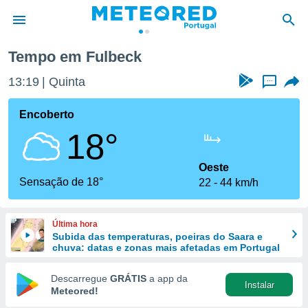
Tempo em Fulbeck
de
13:19
Quinta
...
 da
empo.pt) foi
Encoberto
or
18°
is para
e as
 fornecidas
Oeste
 qualidade.
Sensação de 18°
22
44 km/h
r a este
s das
opções:
Última hora
Subida das temperaturas, poeiras do Saara e
ookies e
chuva: datas e zonas mais afetadas em Portugal
 forma
Descarregue
GRÁTIS
a app da
Instalar
e digital
Meteored!
da,