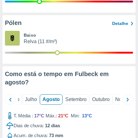
conteúdos.
ção
Pólen
Detalhe
ão através
de
Baixo
,
Relva (11 #/m³)
 e
dos,
publicidade
s, estudos
Como está o tempo em Fulbeck em
a e
mento de
agosto
?
ossos 1199
o
Junho
Julho
Agosto
Setembro
Outubro
Novembro
eiros
T. Média :
17°C
Máx.:
21°C
Min:
13°C
Dias de chuva:
12
dias
Acum. de chuva:
73 mm