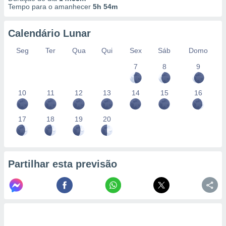
conteúdos.
Tempo para o amanhecer
5h 54m
ção
Calendário Lunar
ão através
Seg
Ter
Qua
Qui
Sex
Sáb
Domo
de
,
7
8
9
 e
10
11
12
13
14
15
16
dos,
publicidade
s, estudos
17
18
19
20
a e
mento de
ossos 1199
Partilhar esta previsão
eiros