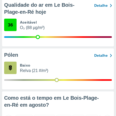
o qual se
Qualidade do ar em Le Bois-
Detalhe
ara tal,
Plage-en-Ré hoje
 o seu
to ou opor-
Aceitável
essamento
36
O₃ (88 µg/m³)
m qualquer
ando em “
 ou na
 Cookies
te.
Pólen
Detalhe
 nossos
Baixo
Relva (21 #/m³)
s o
o de
e/ou aceder
Como está o tempo em Le Bois-Plage-
ões num
en-Ré em
agosto
?
utilizar
ados para
publicidade,