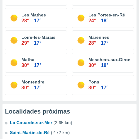
Les Mathes
Les Portes-en-Ré
28°
17°
24°
18°
Loire-les-Marais
Marennes
29°
17°
28°
17°
Matha
Meschers-sur-Gironde
30°
17°
30°
18°
Montendre
Pons
30°
17°
30°
17°
Localidades próximas
La Couarde-sur-Mer
(2.65 km)
Saint-Martin-de-Ré
(2.72 km)