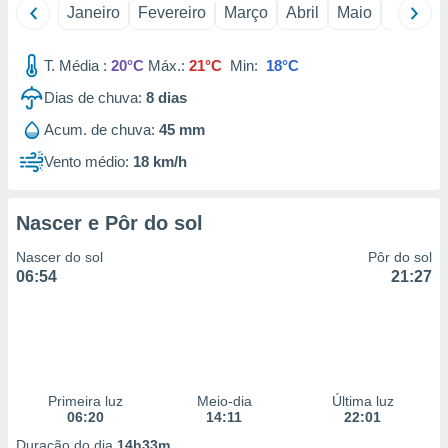
Janeiro
Fevereiro
Março
Abril
Maio
Junho
 para
a, utilizar
T. Média :
20°C
Máx.:
21°C
Min:
18°C
selecionar
Dias de chuva:
8
dias
a, criar
personalizar
Acum. de chuva:
45 mm
tilizar
Vento médio:
18 km/h
selecionar
dos, medir
Nascer e Pôr do sol
nho da
, medir o
Nascer do sol
Pôr do sol
o dos
06:54
21:27
r os
ravés de
s ou
s de dados
es fontes,
 e melhorar
Primeira luz
Meio-dia
Última luz
ilizar dados
06:20
14:11
22:01
ara
Duração do dia
14h33m