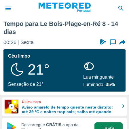
is-Plage-en-Ré
Próxima semana
Tempo para Le Bois-Plage-en-Ré 8 - 14
dias
de
 da
00:26
Sexta
...
empo.pt) foi
or
Céu limpo
is para
e as
21°
 fornecidas
 qualidade.
Lua minguante
r a este
Sensação de 21°
s das
Iluminada:
35%
opções:
ookies e
Última hora
 forma
Aviso amarelo de tempo quente neste distrito:
até 39 ºC e noites tropicais; saiba até quando
e digital
Descarregue
GRÁTIS
a app da
da,
Instalar