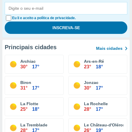
Eu li e aceito a política de privacidade.
Principais cidades
Mais cidades
Archiac
Ars-en-Ré
30°
17°
23°
18°
Biron
Jonzac
31°
17°
30°
17°
La Flotte
La Rochelle
25°
18°
28°
17°
La Tremblade
Le Château-d'Oléron
28°
17°
26°
19°