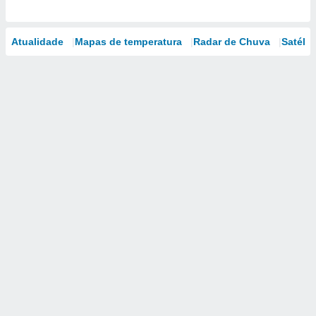
Atualidade
Mapas de temperatura
Radar de Chuva
Satélit