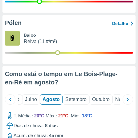
conteúdos.
ção
Pólen
Detalhe
ão através
de
Baixo
,
Relva (11 #/m³)
 e
dos,
publicidade
s, estudos
Como está o tempo em Le Bois-Plage-
a e
mento de
en-Ré em
agosto
?
ossos 1199
o
Junho
Julho
Agosto
Setembro
Outubro
Novembro
eiros
T. Média :
20°C
Máx.:
21°C
Min:
18°C
Dias de chuva:
8
dias
Acum. de chuva:
45 mm