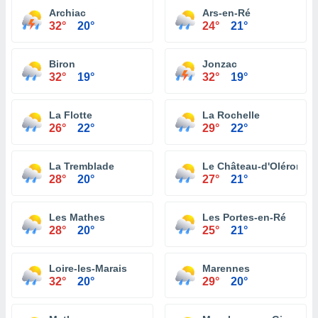
Archiac
Ars-en-Ré
32°
20°
24°
21°
Biron
Jonzac
32°
19°
32°
19°
La Flotte
La Rochelle
26°
22°
29°
22°
La Tremblade
Le Château-d'Oléron
28°
20°
27°
21°
Les Mathes
Les Portes-en-Ré
28°
20°
25°
21°
Loire-les-Marais
Marennes
32°
20°
29°
20°