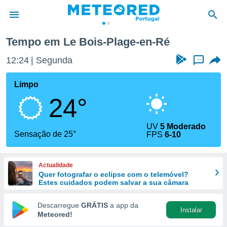
is-Plage-en-Ré
Tempo em Le Bois-Plage-en-Ré
de
12:24
Segunda
...
 da
empo.pt) foi
Limpo
or
24°
is para
e as
 fornecidas
UV
5 Moderado
 qualidade.
Sensação de 25°
FPS
6-10
r a este
s das
opções:
Actualidade
Quer fotografar o eclipse com o telemóvel?
ookies e
Estes cuidados podem salvar a sua câmara
 forma
Descarregue
GRÁTIS
a app da
Instalar
e digital
Meteored!
da,