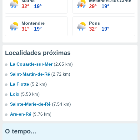
Matha
Meschers-sur-Gironde
32°
19°
29°
19°
Montendre
Pons
31°
19°
32°
19°
Localidades próximas
La Couarde-sur-Mer
(2.65 km)
Saint-Martin-de-Ré
(2.72 km)
La Flotte
(5.2 km)
Loix
(5.53 km)
Sainte-Marie-de-Ré
(7.54 km)
Ars-en-Ré
(9.76 km)
O tempo...