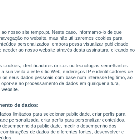
ante
r ao nosso site tempo.pt. Neste caso, informamo-lo de que
:
44%
navegação no website, mas não utilizaremos cookies para
nteúdos personalizados, embora possa visualizar publicidade
e aceder ao nosso website através desta assinatura, clicando no
s cookies, identificadores únicos ou tecnologias semelhantes
gal
 sua visita a este sitio Web, endereços IP e identificadores de
r os seus dados pessoais com base num interesse legítimo, ao
Radar de Chuva
Satélites
Modelos
ou opor-se ao processamento de dados em qualquer altura,
 website.
mento de dados:
omingo
Segunda
Terça
Quarta
dos limitados para selecionar publicidade, criar perfis para
9 Ago.
10 Ago.
11 Ago.
12 Ago.
idade personalizada, criar perfis para personalizar conteúdos,
ir o desempenho da publicidade, medir o desempenho dos
 combinações de dados de diferentes fontes, desenvolver e
eúdos.
80%