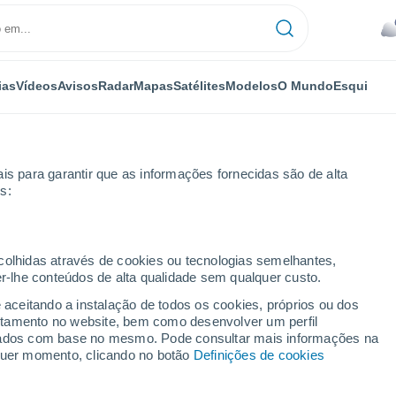
ias
Vídeos
Avisos
Radar
Mapas
Satélites
Modelos
O Mundo
Esqui
is para garantir que as informações fornecidas são de alta
s:
ecolhidas através de cookies ou tecnologias semelhantes,
er-lhe conteúdos de alta qualidade sem qualquer custo.
e aceitando a instalação de todos os cookies, próprios ou dos
rtamento no website, bem como desenvolver um perfil
...
lizados com base no mesmo. Pode consultar mais informações na
lquer momento, clicando no botão
Definições de cookies
Por horas
Céu nublado nas próximas horas