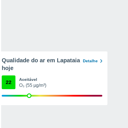
Qualidade do ar em Lapataia
Detalhe
hoje
Aceitável
22
O₃ (55 µg/m³)