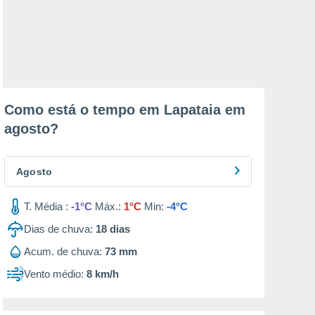
Como está o tempo em Lapataia em
agosto
?
Agosto
T. Média :
-1°C
Máx.:
1°C
Min:
-4°C
Dias de chuva:
18
dias
Acum. de chuva:
73 mm
Vento médio:
8 km/h