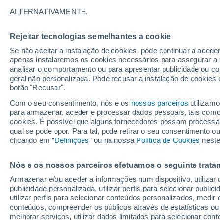
1°
ALTERNATIVAMENTE,
Rejeitar tecnologias semelhantes a cookie
Lua mingu
Se não aceitar a instalação de cookies, pode continuar a acede
Iluminada
Sensação de 0°
apenas instalaremos os cookies necessários para assegurar a 
analisar o comportamento ou para apresentar publicidade ou co
geral não personalizada. Pode recusar a instalação de cookies 
botão "Recusar".
Última hora
Subida das temperaturas, poeiras do Saara e
Com o seu consentimento, nós e os
nossos parceiros
utilizamo
chuva: datas e zonas mais afetadas em Portu
para armazenar, aceder e processar dados pessoais, tais como a
cookies. É possível que alguns fornecedores possam processa
O Tempo 1 - 7 Dias
Atualidade
Mapas de nuvens
qual se pode opor. Para tal, pode retirar o seu consentimento 
clicando em “
Definições
” ou na nossa
Política de Cookies
neste
Nós e os nossos parceiros efetuamos o seguinte trata
Amanhã
Sábado
D
Hoje
Armazenar e/ou aceder a informações num dispositivo, utilizar da
7 Ago.
8 Ago.
6 Ago.
publicidade personalizada, utilizar perfis para selecionar public
utilizar perfis para selecionar conteúdos personalizados, med
conteúdos, compreender os públicos através de estatísticas ou
melhorar serviços, utilizar dados limitados para selecionar cont
40%
80%