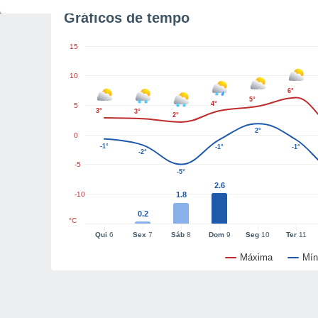
Gráficos de tempo
15
10
6°
5°
4°
5
3°
3°
2°
2°
0
-1°
-1°
-1°
-2°
-5
-5°
2.6
-10
1.8
0.2
°C
Qui
6
Sex
7
Sáb
8
Dom
9
Seg
10
Ter
11
Máxima
Mín