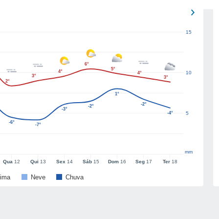
15
6°
5°
4°
10
4°
3°
3°
2°
1°
-2°
-2°
-3°
-4°
5
-6°
-7°
mm
Qua
12
Qui
13
Sex
14
Sáb
15
Dom
16
Seg
17
Ter
18
ima
Neve
Chuva