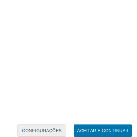
Calendário Lunar
Seg
Ter
Qua
Qui
Sex
Sáb
Domo
6
7
8
9
10
11
12
13
14
15
16
17
18
19
CONFIGURAÇÕES
ACEITAR E CONTINUAR