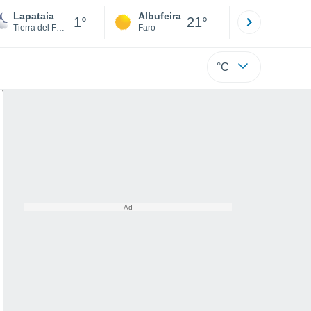
Lapataia
Albufeira
Lisboa
1°
21°
Tierra del Fuego
Faro
Lisboa
°C