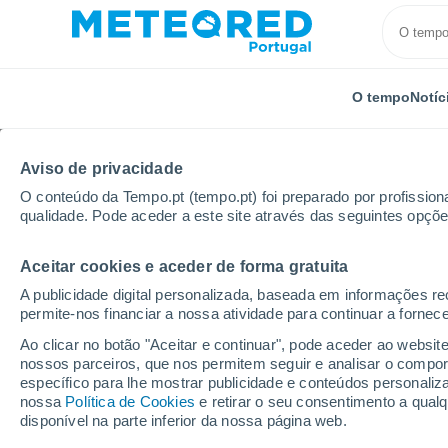
O tempo
Notíc
Aviso de privacidade
O conteúdo da Tempo.pt (tempo.pt) foi preparado por profissiona
qualidade. Pode aceder a este site através das seguintes opçõe
Aceitar cookies e aceder de forma gratuita
Início
Argentina
Terra do Fogo
Lapataia
A publicidade digital personalizada, baseada em informações r
permite-nos financiar a nossa atividade para continuar a fornec
Tempo em Lapataia
Ao clicar no botão "Aceitar e continuar", pode aceder ao websit
nossos parceiros, que nos permitem seguir e analisar o compo
04:58
Quinta
específico para lhe mostrar publicidade e conteúdos persona
nossa
Política de Cookies
e retirar o seu consentimento a qua
disponível na parte inferior da nossa página web.
Parcialmente nublado