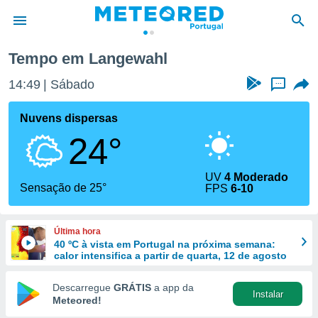
Tempo em Langewahl
de
14:49
Sábado
...
 da
empo.pt) foi
Nuvens dispersas
or
24°
is para
e as
 fornecidas
UV
4 Moderado
 qualidade.
Sensação de 25°
FPS
6-10
r a este
s das
opções:
Última hora
40 ºC à vista em Portugal na próxima semana:
ookies e
calor intensifica a partir de quarta, 12 de agosto
 forma
Descarregue
GRÁTIS
a app da
Instalar
e digital
Meteored!
da,