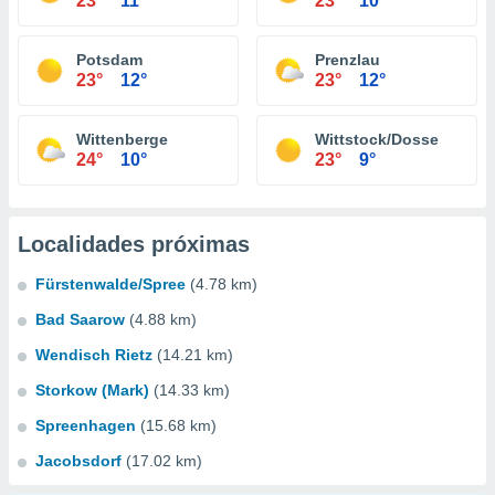
23°
11°
23°
10°
Potsdam
Prenzlau
23°
12°
23°
12°
Wittenberge
Wittstock/Dosse
24°
10°
23°
9°
Localidades próximas
Fürstenwalde/Spree
(4.78 km)
Bad Saarow
(4.88 km)
Wendisch Rietz
(14.21 km)
Storkow (Mark)
(14.33 km)
Spreenhagen
(15.68 km)
Jacobsdorf
(17.02 km)