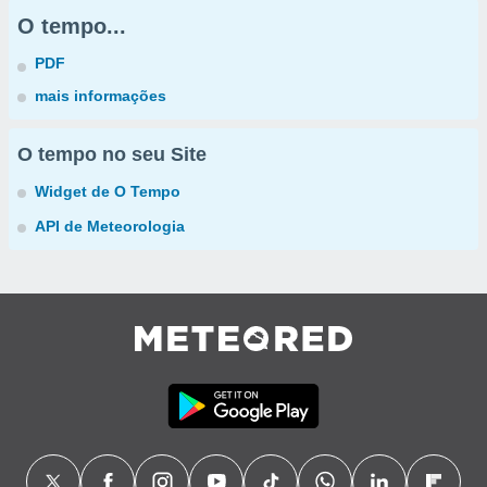
O tempo...
PDF
mais informações
O tempo no seu Site
Widget de O Tempo
API de Meteorologia