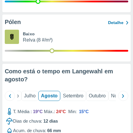
conteúdos.
ção
Pólen
Detalhe
ão através
de
Baixo
,
Relva (8 #/m³)
 e
dos,
publicidade
s, estudos
Como está o tempo em Langewahl em
a e
mento de
agosto
?
ossos 1199
o
Junho
Julho
Agosto
Setembro
Outubro
Novembro
eiros
T. Média :
19°C
Máx.:
24°C
Min:
15°C
Dias de chuva:
12
dias
Acum. de chuva:
66 mm