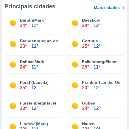
Principais cidades
Mais cidades
Baruth/Mark
Beeskow
24°
11°
24°
12°
Brandenburg an der Havel
Cottbus
23°
12°
25°
12°
Dahme/Mark
Falkenberg/Elster
24°
11°
25°
11°
Forst (Lausitz)
Frankfurt an der Oder
25°
12°
23°
12°
Fürstenberg/Havel
Guben
23°
12°
24°
12°
Lindow (Mark)
Nauen