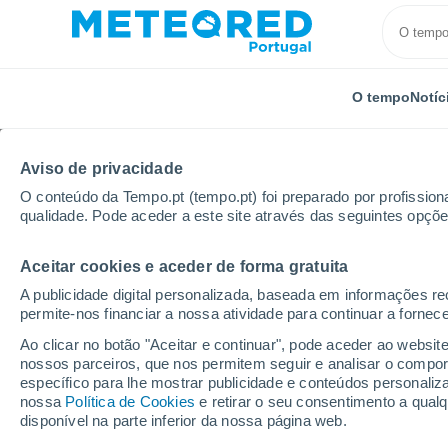
O tempo
Notíc
Aviso de privacidade
O conteúdo da Tempo.pt (tempo.pt) foi preparado por profissiona
qualidade. Pode aceder a este site através das seguintes opçõe
Aceitar cookies e aceder de forma gratuita
Início
Alemanha
Brandemburgo
Wittstock/Doss
A publicidade digital personalizada, baseada em informações r
permite-nos financiar a nossa atividade para continuar a fornec
Tempo em Wittstock/D
Ao clicar no botão "Aceitar e continuar", pode aceder ao websit
nossos parceiros, que nos permitem seguir e analisar o compo
08:59
Sexta
específico para lhe mostrar publicidade e conteúdos persona
nossa
Política de Cookies
e retirar o seu consentimento a qua
disponível na parte inferior da nossa página web.
Nuvens dispersas