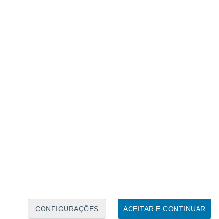
Calendário Lunar
Seg
Ter
Qua
Qui
Sex
Sáb
Domo
7
8
9
10
11
12
13
14
15
16
17
18
19
20
CONFIGURAÇÕES
ACEITAR E CONTINUAR