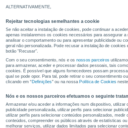
17°
ALTERNATIVAMENTE,
Rejeitar tecnologias semelhantes a cookie
Noroeste
Se não aceitar a instalação de cookies, pode continuar a acede
Sensação de 17°
13
-
30 km
apenas instalaremos os cookies necessários para assegurar a 
analisar o comportamento ou para apresentar publicidade ou co
geral não personalizada. Pode recusar a instalação de cookies 
botão "Recusar".
Última hora
Aviso amarelo de tempo quente neste distrito:
Com o seu consentimento, nós e os
nossos parceiros
utilizamo
39 ºC e noites tropicais; saiba até quando
para armazenar, aceder e processar dados pessoais, tais como a
cookies. É possível que alguns fornecedores possam processa
O Tempo 1 - 7 Dias
Atualidade
Mapas de chuva
R
qual se pode opor. Para tal, pode retirar o seu consentimento 
clicando em “
Definições
” ou na nossa
Política de Cookies
neste
Nós e os nossos parceiros efetuamos o seguinte trata
Amanhã
Domingo
S
Hoje
Armazenar e/ou aceder a informações num dispositivo, utilizar da
8 Ago.
9 Ago.
7 Ago.
publicidade personalizada, utilizar perfis para selecionar public
utilizar perfis para selecionar conteúdos personalizados, med
conteúdos, compreender os públicos através de estatísticas ou
melhorar serviços, utilizar dados limitados para selecionar cont