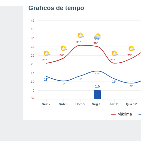
Gráficos de tempo
45
40
35
31°
30°
30
23°
25
23°
21°
21°
20
15
16°
13°
13°
10
12°
10°
1.5
9°
5
°C
Sex
7
Sáb
8
Dom
9
Seg
10
Ter
11
Qua
12
Máxima