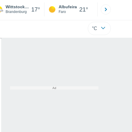
Wittstock/Dosse
Albufeira
Lisboa
17°
21°
Brandenburg
Faro
Lisboa
°C