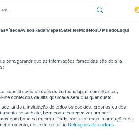
ias
Vídeos
Avisos
Radar
Mapas
Satélites
Modelos
O Mundo
Esqui
is para garantir que as informações fornecidas são de alta
s:
e
ecolhidas através de cookies ou tecnologias semelhantes,
er-lhe conteúdos de alta qualidade sem qualquer custo.
osse
e aceitando a instalação de todos os cookies, próprios ou dos
rtamento no website, bem como desenvolver um perfil
...
lizados com base no mesmo. Pode consultar mais informações na
lquer momento, clicando no botão
Definições de cookies
Por horas
Céu encoberto nas próximas
horas