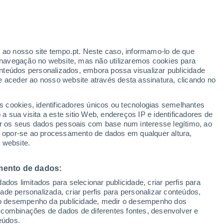
r ao nosso site tempo.pt. Neste caso, informamo-lo de que
/h
navegação no website, mas não utilizaremos cookies para
nteúdos personalizados, embora possa visualizar publicidade
e aceder ao nosso website através desta assinatura, clicando no
 até
s cookies, identificadores únicos ou tecnologias semelhantes
 sua visita a este sitio Web, endereços IP e identificadores de
r os seus dados pessoais com base num interesse legítimo, ao
adar de Chuva
Satélites
Modelos
ou opor-se ao processamento de dados em qualquer altura,
 website.
mento de dados:
egunda
Terça
Quarta
Quinta
dos limitados para selecionar publicidade, criar perfis para
10 Ago.
11 Ago.
12 Ago.
13 Ago.
idade personalizada, criar perfis para personalizar conteúdos,
ir o desempenho da publicidade, medir o desempenho dos
 combinações de dados de diferentes fontes, desenvolver e
eúdos.
70%