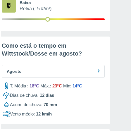
Baixo
Relva (15 #/m³)
Como está o tempo em
Wittstock/Dosse em
agosto
?
Agosto
T. Média :
18°C
Máx.:
23°C
Min:
14°C
Dias de chuva:
12
dias
Acum. de chuva:
70 mm
Vento médio:
12 km/h