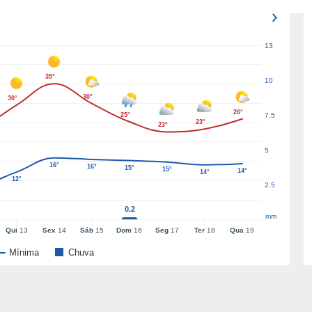
13
35°
10
30°
30°
26°
25°
7.5
23°
23°
5
16°
16°
15°
15°
14°
14°
12°
2.5
0.2
mm
Qui
13
Sex
14
Sáb
15
Dom
16
Seg
17
Ter
18
Qua
19
Mínima
Chuva