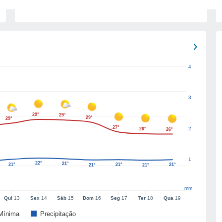
4
3
29°
29°
29°
29°
27°
2
26°
26°
1
22°
21°
21°
21°
21°
21°
21°
mm
Qui
13
Sex
14
Sáb
15
Dom
16
Seg
17
Ter
18
Qua
19
Mínima
Precipitação