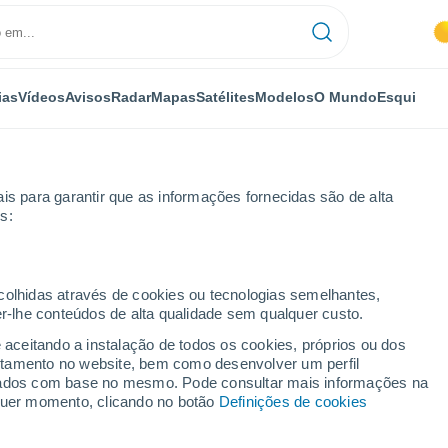
ias
Vídeos
Avisos
Radar
Mapas
Satélites
Modelos
O Mundo
Esqui
is para garantir que as informações fornecidas são de alta
s:
mas
Lajares
ecolhidas através de cookies ou tecnologias semelhantes,
er-lhe conteúdos de alta qualidade sem qualquer custo.
e aceitando a instalação de todos os cookies, próprios ou dos
rtamento no website, bem como desenvolver um perfil
...
lizados com base no mesmo. Pode consultar mais informações na
lquer momento, clicando no botão
Definições de cookies
Por horas
Céu limpo nas próximas horas