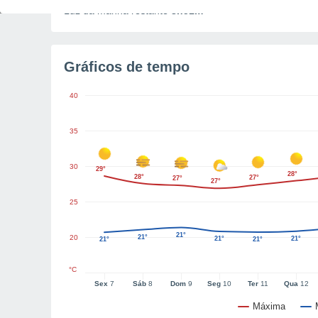
Luz da manhã restante
8h51m
Gráficos de tempo
40
35
30
29°
28°
28°
27°
27°
27°
25
21°
20
21°
21°
21°
21°
21°
°C
Sex
7
Sáb
8
Dom
9
Seg
10
Ter
11
Qua
12
Máxima