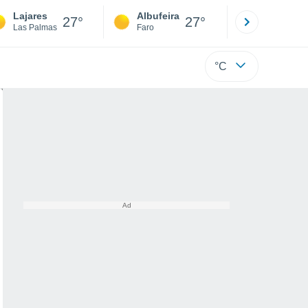
Lajares
Albufeira
Lisboa
27°
27°
Las Palmas
Faro
Lisboa
°C