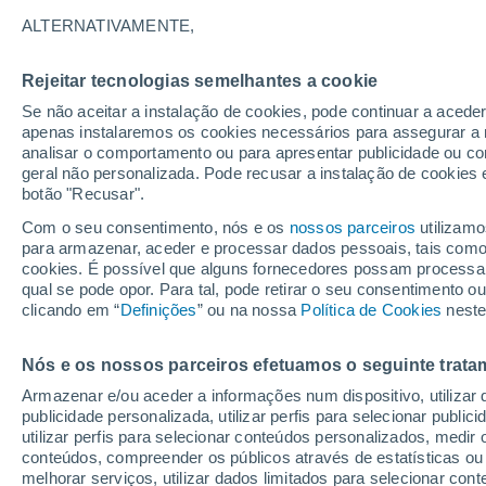
27°
ALTERNATIVAMENTE,
Rejeitar tecnologias semelhantes a cookie
Norte
Se não aceitar a instalação de cookies, pode continuar a acede
Sensação de 28°
23
-
39 km
apenas instalaremos os cookies necessários para assegurar a 
analisar o comportamento ou para apresentar publicidade ou co
geral não personalizada. Pode recusar a instalação de cookies 
botão "Recusar".
Última hora
Aviso amarelo de tempo quente neste distrito:
Com o seu consentimento, nós e os
nossos parceiros
utilizamo
39 ºC e noites tropicais; saiba até quando
para armazenar, aceder e processar dados pessoais, tais como a
cookies. É possível que alguns fornecedores possam processa
O Tempo 1 - 7 Dias
Atualidade
Mapas de temperat
qual se pode opor. Para tal, pode retirar o seu consentimento 
clicando em “
Definições
” ou na nossa
Política de Cookies
neste
Nós e os nossos parceiros efetuamos o seguinte trata
Amanhã
Domingo
S
Hoje
Armazenar e/ou aceder a informações num dispositivo, utilizar da
8 Ago.
9 Ago.
7 Ago.
publicidade personalizada, utilizar perfis para selecionar public
utilizar perfis para selecionar conteúdos personalizados, med
conteúdos, compreender os públicos através de estatísticas ou
melhorar serviços, utilizar dados limitados para selecionar cont