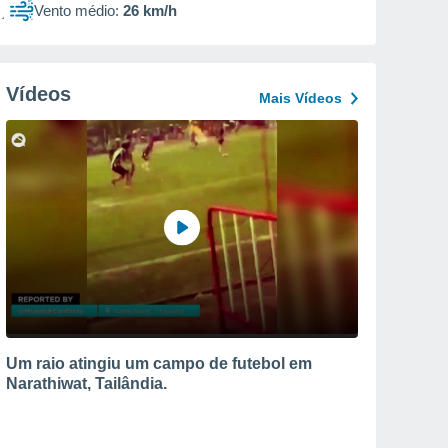
Vento médio:
26 km/h
Vídeos
Mais Vídeos
Um raio atingiu um campo de futebol em
Narathiwat, Tailândia.