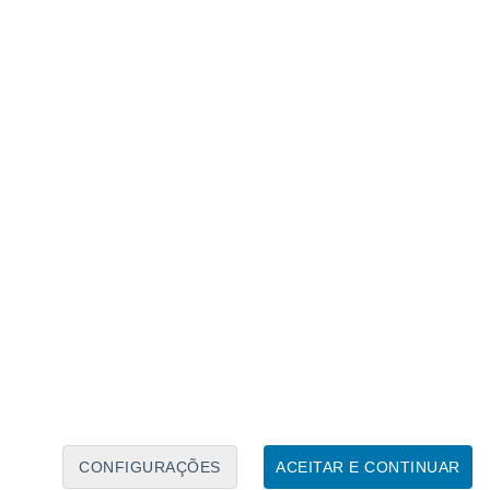
Calendário Lunar
Seg
Ter
Qua
Qui
Sex
Sáb
Domo
7
8
9
10
11
12
13
14
15
16
17
18
19
20
CONFIGURAÇÕES
ACEITAR E CONTINUAR