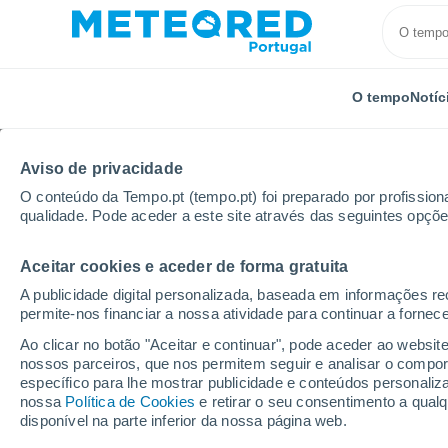
O tempo
Notíc
Aviso de privacidade
O conteúdo da Tempo.pt (tempo.pt) foi preparado por profissiona
qualidade. Pode aceder a este site através das seguintes opçõe
Aceitar cookies e aceder de forma gratuita
Início
Espanha
Canárias
Província de Las Pal
A publicidade digital personalizada, baseada em informações r
permite-nos financiar a nossa atividade para continuar a fornec
Tempo em Lajares
Ao clicar no botão "Aceitar e continuar", pode aceder ao websit
nossos parceiros, que nos permitem seguir e analisar o compo
12:16
Sexta
específico para lhe mostrar publicidade e conteúdos persona
nossa
Política de Cookies
e retirar o seu consentimento a qua
disponível na parte inferior da nossa página web.
Limpo