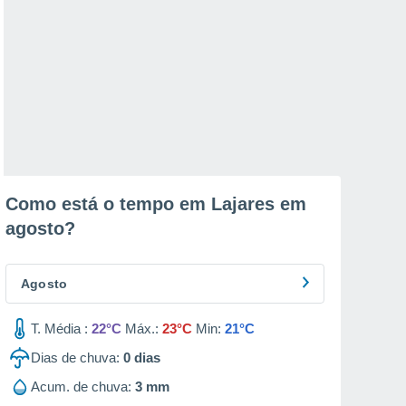
Como está o tempo em Lajares em
agosto
?
Agosto
T. Média :
22°C
Máx.:
23°C
Min:
21°C
Dias de chuva:
0
dias
Acum. de chuva:
3 mm