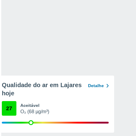
Qualidade do ar em Lajares
Detalhe
hoje
Aceitável
27
O₃ (68 µg/m³)