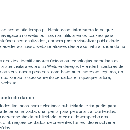
r ao nosso site tempo.pt. Neste caso, informamo-lo de que
/h
navegação no website, mas não utilizaremos cookies para
nteúdos personalizados, embora possa visualizar publicidade
e aceder ao nosso website através desta assinatura, clicando no
 até
s cookies, identificadores únicos ou tecnologias semelhantes
 sua visita a este sitio Web, endereços IP e identificadores de
r os seus dados pessoais com base num interesse legítimo, ao
ura
Radar de Chuva
Satélites
Modelos
ou opor-se ao processamento de dados em qualquer altura,
 website.
mento de dados:
egunda
Terça
Quarta
Quinta
dos limitados para selecionar publicidade, criar perfis para
10 Ago.
11 Ago.
12 Ago.
13 Ago.
idade personalizada, criar perfis para personalizar conteúdos,
ir o desempenho da publicidade, medir o desempenho dos
 combinações de dados de diferentes fontes, desenvolver e
eúdos.