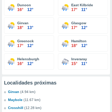
Dunoon
East Kilbride
16°
12°
17°
11°
Girvan
Glasgow
18°
13°
17°
12°
Greenock
Hamilton
17°
12°
18°
12°
Helensburgh
Inveraray
16°
12°
15°
11°
Localidades próximas
Girvan
(4.94 km)
Maybole
(11.67 km)
Crosshill
(12.28 km)