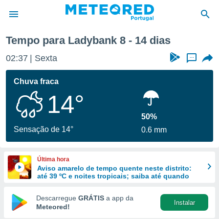
ana
Tempo para Ladybank 8 - 14 dias
de
02:37
Sexta
...
 da
empo.pt) foi
Chuva fraca
or
14°
is para
e as
 fornecidas
50%
 qualidade.
Sensação de 14°
0.6 mm
r a este
s das
opções:
Última hora
Aviso amarelo de tempo quente neste distrito:
ookies e
até 39 ºC e noites tropicais; saiba até quando
 forma
Descarregue
GRÁTIS
a app da
Instalar
e digital
Meteored!
da,