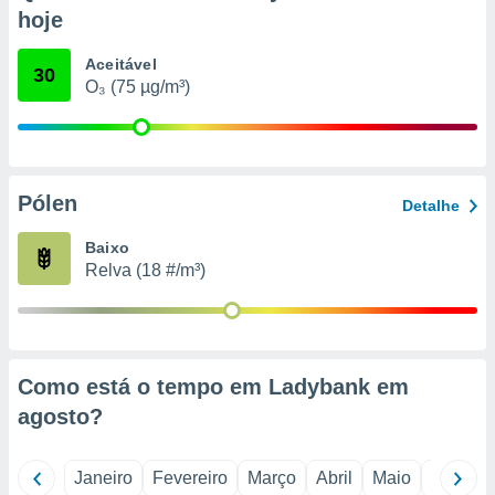
o qual se
hoje
ara tal,
 o seu
Aceitável
30
to ou opor-
O₃ (75 µg/m³)
essamento
m qualquer
ando em “
 ou na
Pólen
 Cookies
Detalhe
te.
Baixo
 nossos
Relva (18 #/m³)
s o
o de
Como está o tempo em Ladybank em
e/ou aceder
agosto
?
ões num
utilizar
ados para
Janeiro
Fevereiro
Março
Abril
Maio
Junho
publicidade,