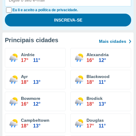
Eu li e aceito a política de privacidade.
Principais cidades
Mais cidades
Airdrie
Alexandria
17°
11°
16°
12°
Ayr
Blackwood
18°
13°
18°
11°
Bowmore
Brodick
16°
12°
18°
13°
Campbeltown
Douglas
18°
13°
17°
11°