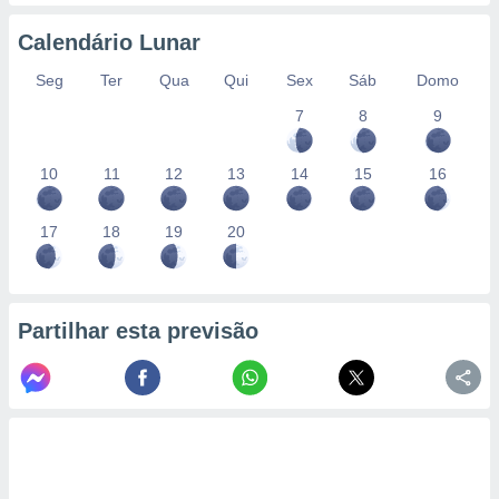
conteúdos.
Calendário Lunar
ção
Seg
Ter
Qua
Qui
Sex
Sáb
Domo
ão através
7
8
9
de
,
 e
10
11
12
13
14
15
16
dos,
publicidade
17
18
19
20
s, estudos
a e
mento de
Partilhar esta previsão
ossos 1199
eiros