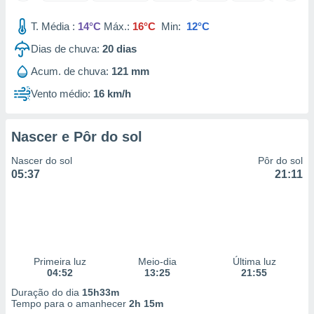
 para
T. Média :
14°C
Máx.:
16°C
Min:
12°C
a, utilizar
Dias de chuva:
20
dias
selecionar
Acum. de chuva:
121 mm
a, criar
personalizar
Vento médio:
16 km/h
tilizar
selecionar
Nascer e Pôr do sol
dos, medir
nho da
Nascer do sol
Pôr do sol
, medir o
05:37
21:11
o dos
r os
ravés de
s ou
s de dados
Primeira luz
Meio-dia
Última luz
es fontes,
04:52
13:25
21:55
 e melhorar
ilizar dados
Duração do dia
15h33m
ara
Tempo para o amanhecer
2h 15m