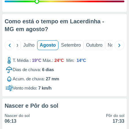
conteúdos.
ção
Como está o tempo em Lacerdinha -
ão através
MG em
agosto
?
de
,
 e
o
Junho
Julho
Agosto
Setembro
Outubro
Novembro
dos,
publicidade
T. Média :
19°C
Máx.:
24°C
Min:
14°C
s, estudos
Dias de chuva:
6
dias
a e
mento de
Acum. de chuva:
27 mm
Vento médio:
7 km/h
ossos 1199
eiros
Nascer e Pôr do sol
Nascer do sol
Pôr do sol
06:13
17:33