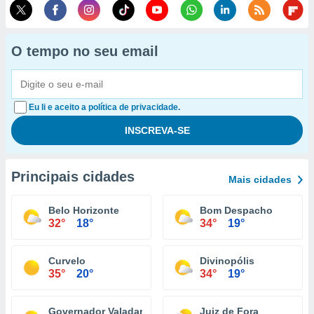
O tempo no seu email
Eu li e aceito a política de privacidade.
Principais cidades
Mais cidades
Belo Horizonte
Bom Despacho
32°
18°
34°
19°
Curvelo
Divinopólis
35°
20°
34°
19°
Governador Valadares
Juiz de Fora