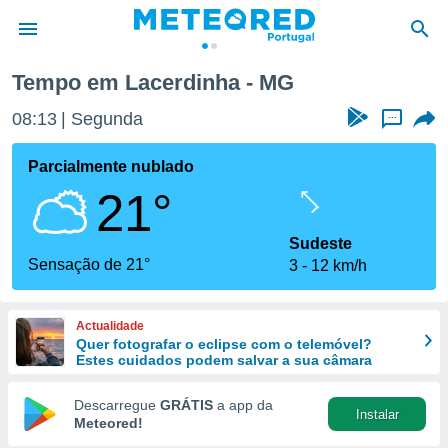
Tempo em Lacerdinha - MG
de
08:13
Segunda
...
 da
empo.pt) foi
Parcialmente nublado
or
21°
is para
e as
 fornecidas
Sudeste
 qualidade.
Sensação de 21°
3
12 km/h
r a este
s das
opções:
Actualidade
Quer fotografar o eclipse com o telemóvel?
ookies e
Estes cuidados podem salvar a sua câmara
 forma
Descarregue
GRÁTIS
a app da
Instalar
e digital
Meteored!
da,