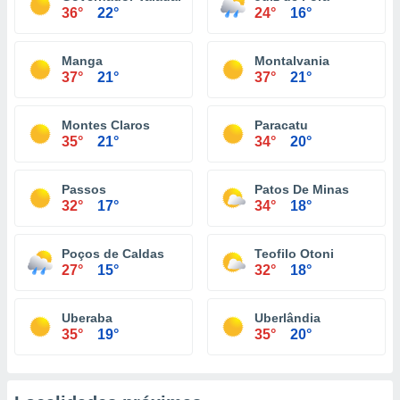
36°
22°
24°
16°
Manga
Montalvania
37°
21°
37°
21°
Montes Claros
Paracatu
35°
21°
34°
20°
Passos
Patos De Minas
32°
17°
34°
18°
Poços de Caldas
Teofilo Otoni
27°
15°
32°
18°
Uberaba
Uberlândia
35°
19°
35°
20°