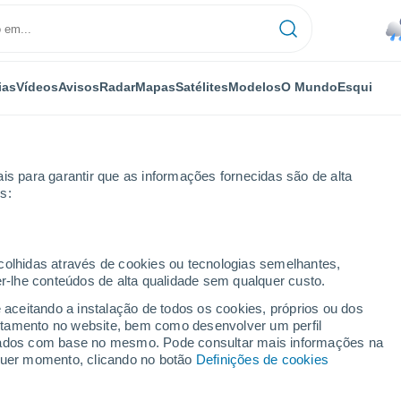
ias
Vídeos
Avisos
Radar
Mapas
Satélites
Modelos
O Mundo
Esqui
is para garantir que as informações fornecidas são de alta
s:
a Florida
ecolhidas através de cookies ou tecnologias semelhantes,
er-lhe conteúdos de alta qualidade sem qualquer custo.
e aceitando a instalação de todos os cookies, próprios ou dos
rtamento no website, bem como desenvolver um perfil
...
lizados com base no mesmo. Pode consultar mais informações na
lquer momento, clicando no botão
Definições de cookies
Por horas
Chuva fraca nas próximas horas