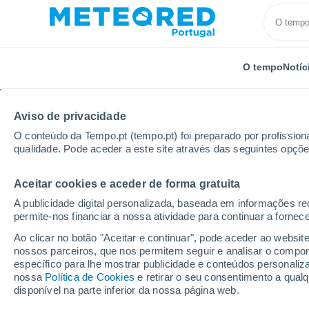
O tempo
Notíc
Aviso de privacidade
O conteúdo da Tempo.pt (tempo.pt) foi preparado por profissiona
qualidade. Pode aceder a este site através das seguintes opçõe
Aceitar cookies e aceder de forma gratuita
Início
Chile
Região Metropolitana de Santiago
L
A publicidade digital personalizada, baseada em informações r
permite-nos financiar a nossa atividade para continuar a fornec
Tempo em La Florida
Ao clicar no botão "Aceitar e continuar", pode aceder ao websit
nossos parceiros, que nos permitem seguir e analisar o compo
06:02
Sábado
específico para lhe mostrar publicidade e conteúdos persona
nossa
Política de Cookies
e retirar o seu consentimento a qua
disponível na parte inferior da nossa página web.
Chuva fraca