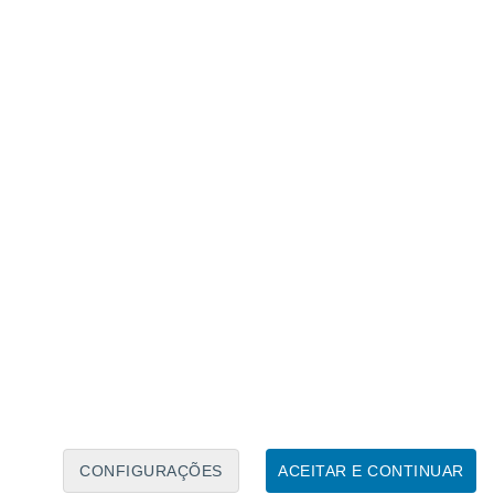
Calendário Lunar
Seg
Ter
Qua
Qui
Sex
Sáb
Domo
8
9
10
11
12
13
14
15
16
17
18
19
20
21
CONFIGURAÇÕES
ACEITAR E CONTINUAR