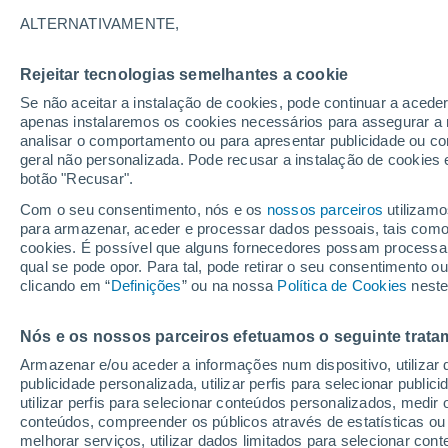
5°
ALTERNATIVAMENTE,
Rejeitar tecnologias semelhantes a cookie
50%
Se não aceitar a instalação de cookies, pode continuar a acede
Sensação de 7°
0.1 mm
apenas instalaremos os cookies necessários para assegurar a 
analisar o comportamento ou para apresentar publicidade ou co
geral não personalizada. Pode recusar a instalação de cookies 
botão "Recusar".
Última hora
Hoje e amanhã poeiras do Saara “invadem”
Com o seu consentimento, nós e os
nossos parceiros
utilizamo
Portugal: risco de trovoadas no Norte e Centr
para armazenar, aceder e processar dados pessoais, tais como a
aumenta
cookies. É possível que alguns fornecedores possam processa
O Tempo 1 - 7 Dias
Atualidade
Mapas de chuva
R
qual se pode opor. Para tal, pode retirar o seu consentimento 
clicando em “
Definições
” ou na nossa
Política de Cookies
neste
Nós e os nossos parceiros efetuamos o seguinte trata
Amanhã
Segunda
Hoje
Armazenar e/ou aceder a informações num dispositivo, utilizar da
9 Ago.
10 Ago.
8 Ago.
publicidade personalizada, utilizar perfis para selecionar public
utilizar perfis para selecionar conteúdos personalizados, med
conteúdos, compreender os públicos através de estatísticas ou
melhorar serviços, utilizar dados limitados para selecionar cont
80%