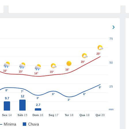
75
25°
20°
50
16°
16°
15°
15°
14°
25
9°
8°
7°
6°
6°
12
9.7
3°
3°
2.7
mm
Sex
14
Sáb
15
Dom
16
Seg
17
Ter
18
Qua
19
Qui
20
Mínima
Chuva