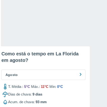
Como está o tempo em La Florida
em
agosto
?
Agosto
T. Média :
5°C
Máx.:
11°C
Min:
0°C
Dias de chuva:
9
dias
Acum. de chuva:
93 mm