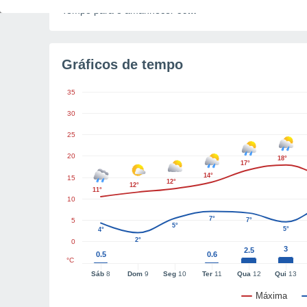
Tempo para o amanhecer
59m
Gráficos de tempo
35
30
25
20
18°
17°
14°
15
12°
12°
11°
10
7°
5
7°
5°
5°
4°
2°
0
3
2.5
0.5
0.6
°C
Sáb
8
Dom
9
Seg
10
Ter
11
Qua
12
Qui
13
Máxima