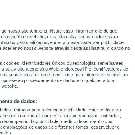
Aviso amarelo
Aviso moderado por chuva em La
Florida hoje
r ao nosso site tempo.pt. Neste caso, informamo-lo de que
navegação no website, mas não utilizaremos cookies para
nteúdos personalizados, embora possa visualizar publicidade
e aceder ao nosso website através desta assinatura, clicando no
s cookies, identificadores únicos ou tecnologias semelhantes
o
 sua visita a este sitio Web, endereços IP e identificadores de
r os seus dados pessoais com base num interesse legítimo, ao
adar de Chuva
Satélites
Modelos
ou opor-se ao processamento de dados em qualquer altura,
 website.
mento de dados:
Terça
Quarta
Quinta
Sexta
dos limitados para selecionar publicidade, criar perfis para
11 Ago.
12 Ago.
13 Ago.
14 Ago.
idade personalizada, criar perfis para personalizar conteúdos,
ir o desempenho da publicidade, medir o desempenho dos
 combinações de dados de diferentes fontes, desenvolver e
eúdos.
60%
80%
90%
80%