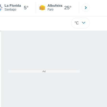
La Florida
Albufeira
Lisboa
5°
25°
Santiago
Faro
Lisboa
°C