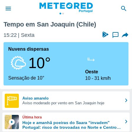
Tempo em San Joaquin (Chile)
de
15:22
Sexta
...
 da
empo.pt) foi
Nuvens dispersas
or
10°
is para
e as
 fornecidas
Oeste
 qualidade.
Sensação de 10°
10
31 km/h
r a este
s das
opções:
Aviso amarelo
Aviso moderado por vento em San Joaquin hoje
ookies e
 forma
Última hora
e digital
Hoje e amanhã poeiras do Saara “invadem”
Portugal: risco de trovoadas no Norte e Centro
da,