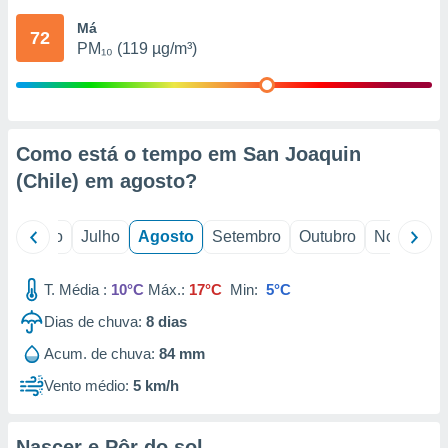
conteúdos.
Má
72
PM₁₀ (119 µg/m³)
ção
ão através
de
,
 e
Como está o tempo em San Joaquin
(Chile) em
agosto
?
dos,
publicidade
s, estudos
o
Junho
Julho
Agosto
Setembro
Outubro
Novembro
a e
mento de
T. Média :
10°C
Máx.:
17°C
Min:
5°C
ossos 1199
Dias de chuva:
8
dias
eiros
Acum. de chuva:
84 mm
Vento médio:
5 km/h
Nascer e Pôr do sol