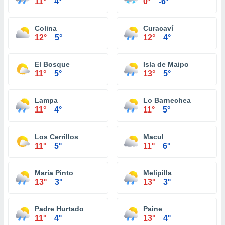
11°
4°
0°
-6°
Colina
Curacaví
12°
5°
12°
4°
El Bosque
Isla de Maipo
11°
5°
13°
5°
Lampa
Lo Barnechea
11°
4°
11°
5°
Los Cerrillos
Macul
11°
5°
11°
6°
María Pinto
Melipilla
13°
3°
13°
3°
Padre Hurtado
Paine
11°
4°
13°
4°