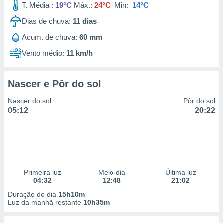
T. Média :
19°C
Máx.:
24°C
Min:
14°C
 para
Dias de chuva:
11
dias
a, utilizar
selecionar
Acum. de chuva:
60 mm
Vento médio:
11 km/h
a, criar
personalizar
tilizar
selecionar
Nascer e Pôr do sol
Nascer do sol
Pôr do sol
dos, medir
05:12
20:22
nho da
, medir o
o dos
r os
ravés de
s ou
Primeira luz
Meio-dia
Última luz
s de dados
04:32
12:48
21:02
es fontes,
Duração do dia
15h10m
 e melhorar
Luz da manhã restante
10h35m
ilizar dados
ara