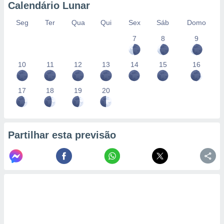
conteúdos.
Calendário Lunar
Seg
Ter
Qua
Qui
Sex
Sáb
Domo
ção
7
8
9
ão através
de
,
10
11
12
13
14
15
16
 e
17
18
19
20
dos,
publicidade
s, estudos
a e
mento de
Partilhar esta previsão
ossos 1199
eiros