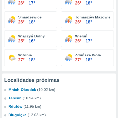
26°
17°
26°
18°
Smardzewice
Tomaszów Mazowiecki
26°
18°
26°
18°
Wiączyń Dolny
Wieluń
25°
16°
26°
17°
Witonia
Zduńska Wola
27°
18°
27°
18°
Localidades próximas
Mnich-Ośrodek
(10.02 km)
Teresin
(10.94 km)
Rdutów
(11.95 km)
Długołęka
(12.03 km)