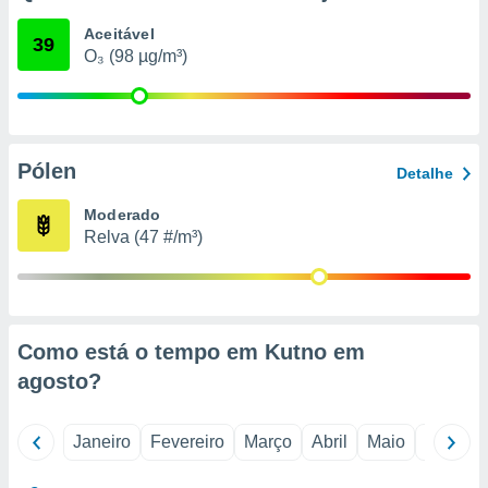
o qual se
Aceitável
ara tal,
39
O₃ (98 µg/m³)
 o seu
to ou opor-
essamento
m qualquer
ando em “
 ou na
Pólen
Detalhe
 Cookies
Moderado
te.
Relva (47 #/m³)
 nossos
s o
o de
Como está o tempo em Kutno em
agosto
?
e/ou aceder
ões num
utilizar
Janeiro
Fevereiro
Março
Abril
Maio
Junho
ados para
publicidade,