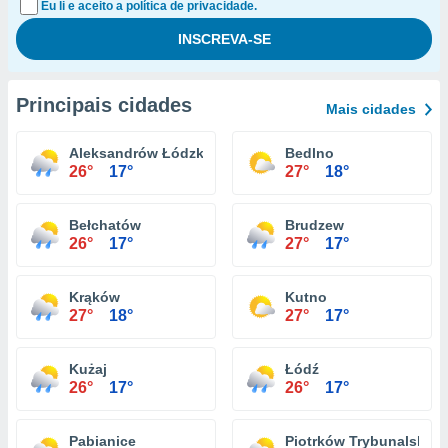
Eu li e aceito a política de privacidade.
Principais cidades
Mais cidades
Aleksandrów Łódzki
Bedlno
26°
17°
27°
18°
Bełchatów
Brudzew
26°
17°
27°
17°
Krąków
Kutno
27°
18°
27°
17°
Kużaj
Łódź
26°
17°
26°
17°
Pabianice
Piotrków Trybunalski