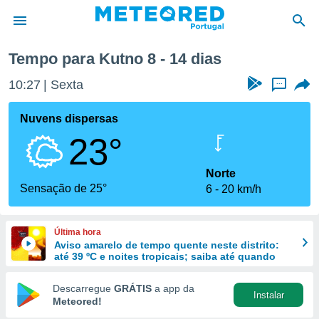
a
Tempo para Kutno 8 - 14 dias
de
10:27
Sexta
...
 da
empo.pt) foi
Nuvens dispersas
or
23°
is para
e as
 fornecidas
Norte
 qualidade.
Sensação de 25°
6
20 km/h
r a este
s das
opções:
Última hora
Aviso amarelo de tempo quente neste distrito:
ookies e
até 39 ºC e noites tropicais; saiba até quando
 forma
Descarregue
GRÁTIS
a app da
Instalar
e digital
Meteored!
da,