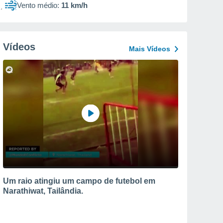
Vento médio:
11 km/h
Vídeos
Mais Vídeos
Um raio atingiu um campo de futebol em
Narathiwat, Tailândia.