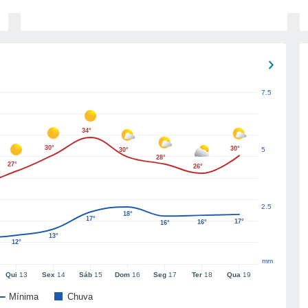
7.5
34°
30°
30°
5
30°
28°
27°
26°
2.5
18°
17°
17°
16°
16°
13°
12°
mm
Qui
13
Sex
14
Sáb
15
Dom
16
Seg
17
Ter
18
Qua
19
Mínima
Chuva