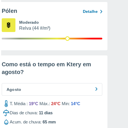
Pólen
Detalhe
Moderado
Relva (44 #/m³)
Como está o tempo em Ktery em
agosto
?
Agosto
T. Média :
19°C
Máx.:
24°C
Min:
14°C
Dias de chuva:
11
dias
Acum. de chuva:
65 mm