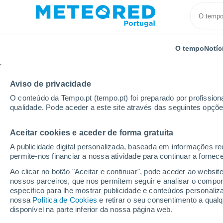
O tempo
Notíc
Aviso de privacidade
O conteúdo da Tempo.pt (tempo.pt) foi preparado por profissiona
qualidade. Pode aceder a este site através das seguintes opçõe
Aceitar cookies e aceder de forma gratuita
Início
Polónia
Voivodia de Łódź
Ktery
A publicidade digital personalizada, baseada em informações r
permite-nos financiar a nossa atividade para continuar a fornec
Tempo em Ktery
Ao clicar no botão "Aceitar e continuar", pode aceder ao websit
nossos parceiros, que nos permitem seguir e analisar o compo
04:05
Sexta
específico para lhe mostrar publicidade e conteúdos persona
nossa
Política de Cookies
e retirar o seu consentimento a qua
disponível na parte inferior da nossa página web.
Parcialmente nublado