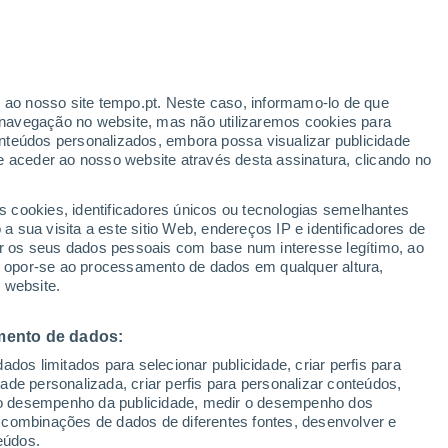
ante
r ao nosso site tempo.pt. Neste caso, informamo-lo de que
:
35%
navegação no website, mas não utilizaremos cookies para
nteúdos personalizados, embora possa visualizar publicidade
e aceder ao nosso website através desta assinatura, clicando no
 até
s cookies, identificadores únicos ou tecnologias semelhantes
 sua visita a este sitio Web, endereços IP e identificadores de
r os seus dados pessoais com base num interesse legítimo, ao
adar de Chuva
Satélites
Modelos
ou opor-se ao processamento de dados em qualquer altura,
 website.
mento de dados:
egunda
Terça
Quarta
Quinta
dos limitados para selecionar publicidade, criar perfis para
10 Ago.
11 Ago.
12 Ago.
13 Ago.
idade personalizada, criar perfis para personalizar conteúdos,
ir o desempenho da publicidade, medir o desempenho dos
 combinações de dados de diferentes fontes, desenvolver e
eúdos.
40%
30%