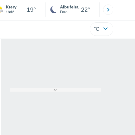
Ktery
Albufeira
Lisboa
19°
22°
Łódź
Faro
Lisboa
°C