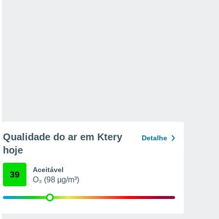
Qualidade do ar em Ktery
Detalhe
hoje
Aceitável
39
O₃ (98 µg/m³)