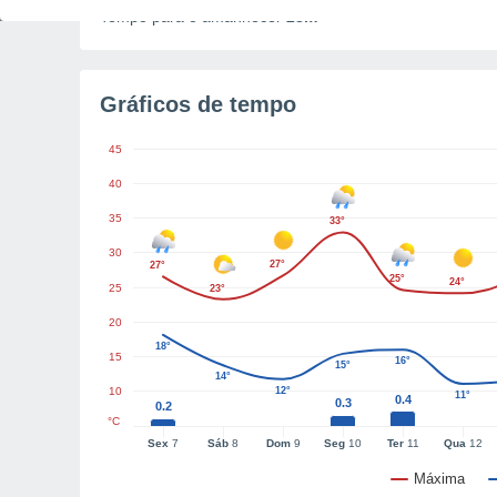
Tempo para o amanhecer
28m
Gráficos de tempo
45
40
35
33°
30
27°
27°
25°
24°
25
23°
20
18°
15
16°
15°
14°
10
12°
11°
0.4
0.3
0.2
°C
Sex
7
Sáb
8
Dom
9
Seg
10
Ter
11
Qua
12
Máxima