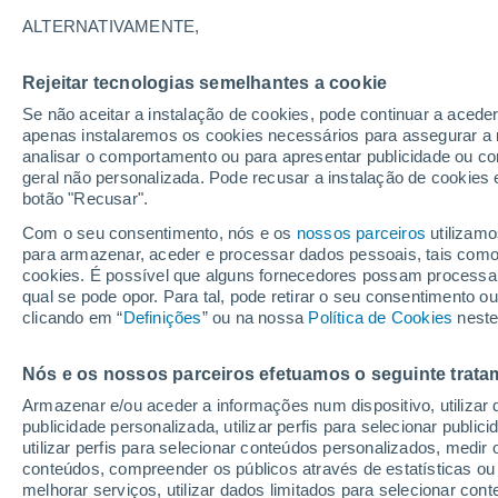
19°
ALTERNATIVAMENTE,
Rejeitar tecnologias semelhantes a cookie
Lua mingu
Se não aceitar a instalação de cookies, pode continuar a acede
Iluminada
Sensação de 19°
apenas instalaremos os cookies necessários para assegurar a 
analisar o comportamento ou para apresentar publicidade ou co
geral não personalizada. Pode recusar a instalação de cookies 
botão "Recusar".
Última hora
Aviso amarelo de tempo quente neste distrito:
Com o seu consentimento, nós e os
nossos parceiros
utilizamo
39 ºC e noites tropicais; saiba até quando
para armazenar, aceder e processar dados pessoais, tais como a
cookies. É possível que alguns fornecedores possam processa
O Tempo 1 - 7 Dias
Atualidade
Mapas de chuva
R
qual se pode opor. Para tal, pode retirar o seu consentimento 
clicando em “
Definições
” ou na nossa
Política de Cookies
neste
Nós e os nossos parceiros efetuamos o seguinte trata
Amanhã
Domingo
S
Hoje
Armazenar e/ou aceder a informações num dispositivo, utilizar da
8 Ago.
9 Ago.
7 Ago.
publicidade personalizada, utilizar perfis para selecionar public
utilizar perfis para selecionar conteúdos personalizados, med
conteúdos, compreender os públicos através de estatísticas ou
melhorar serviços, utilizar dados limitados para selecionar cont
50%