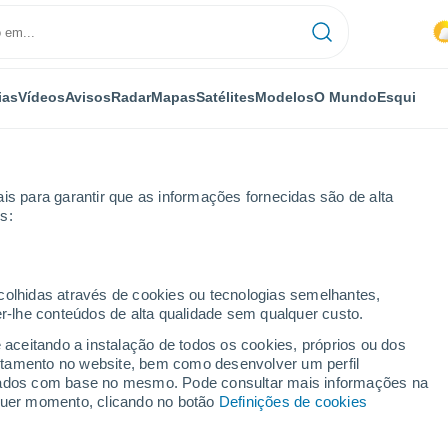
ias
Vídeos
Avisos
Radar
Mapas
Satélites
Modelos
O Mundo
Esqui
is para garantir que as informações fornecidas são de alta
s:
ecolhidas através de cookies ou tecnologias semelhantes,
er-lhe conteúdos de alta qualidade sem qualquer custo.
e aceitando a instalação de todos os cookies, próprios ou dos
rtamento no website, bem como desenvolver um perfil
...
lizados com base no mesmo. Pode consultar mais informações na
lquer momento, clicando no botão
Definições de cookies
Por horas
Chuva fraca nas próximas horas