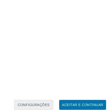
Calendário Lunar
Seg
Ter
Qua
Qui
Sex
Sáb
Domo
7
8
9
10
11
12
13
14
15
16
17
18
19
20
CONFIGURAÇÕES
ACEITAR E CONTINUAR