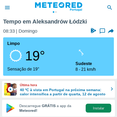
Tempo em Aleksandrów Łódzki
de
08:33
Domingo
...
 da
empo.pt) foi
Limpo
or
19°
is para
e as
 fornecidas
Sudeste
 qualidade.
Sensação de 19°
8
21 km/h
r a este
s das
opções:
Última hora
40 ºC à vista em Portugal na próxima semana:
ookies e
calor intensifica a partir de quarta, 12 de agosto
 forma
Descarregue
GRÁTIS
a app da
Instalar
e digital
Meteored!
da,