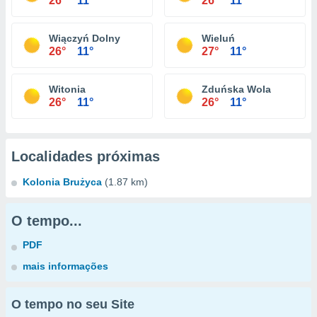
26°
11°
26°
11°
Wiączyń Dolny
Wieluń
26°
11°
27°
11°
Witonia
Zduńska Wola
26°
11°
26°
11°
Localidades próximas
Kolonia Brużyca
(1.87 km)
O tempo...
PDF
mais informações
O tempo no seu Site