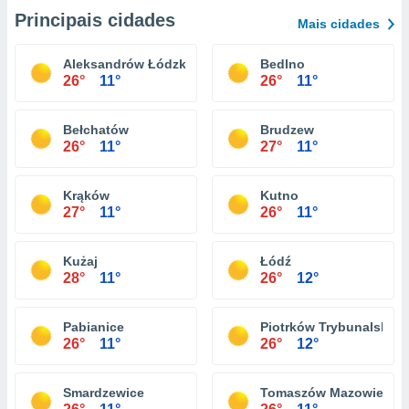
Principais cidades
Mais cidades
Aleksandrów Łódzki
Bedlno
26°
11°
26°
11°
Bełchatów
Brudzew
26°
11°
27°
11°
Krąków
Kutno
27°
11°
26°
11°
Kużaj
Łódź
28°
11°
26°
12°
Pabianice
Piotrków Trybunalski
26°
11°
26°
12°
Smardzewice
Tomaszów Mazowiecki