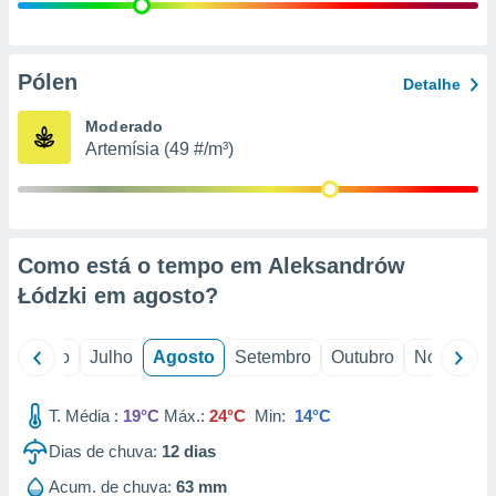
conteúdos.
ção
Pólen
Detalhe
ão através
de
Moderado
,
Artemísia (49 #/m³)
 e
dos,
publicidade
s, estudos
Como está o tempo em Aleksandrów
a e
mento de
Łódzki em
agosto
?
ossos 1199
o
Junho
Julho
Agosto
Setembro
Outubro
Novembro
eiros
T. Média :
19°C
Máx.:
24°C
Min:
14°C
Dias de chuva:
12
dias
Acum. de chuva:
63 mm