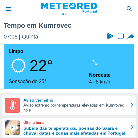
Tempo em Kumrovec
de
07:06
Quinta
...
 da
empo.pt) foi
Limpo
or
22°
is para
e as
 fornecidas
Noroeste
 qualidade.
Sensação de 25°
4
8 km/h
r a este
s das
opções:
Aviso vermelho
Aviso extremo por temperaturas elevadas em Kumrovec
ookies e
hoje
 forma
Última hora
e digital
Subida das temperaturas, poeiras do Saara e
chuva: datas e zonas mais afetadas em Portugal
da,