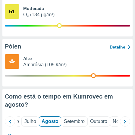
conteúdos.
Moderada
51
O₃ (134 µg/m³)
ção
ão através
de
,
 e
Pólen
Detalhe
dos,
Alto
publicidade
Ambrósia (109 #/m³)
s, estudos
a e
mento de
ossos 1199
Como está o tempo em Kumrovec em
eiros
agosto
?
o
Junho
Julho
Agosto
Setembro
Outubro
Novembro