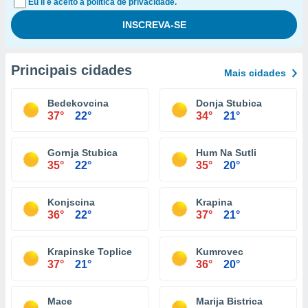
Eu li e aceito a política de privacidade.
Principais cidades
Mais cidades
Bedekovcina
Donja Stubica
37°
22°
34°
21°
Gornja Stubica
Hum Na Sutli
35°
22°
35°
20°
Konjscina
Krapina
36°
22°
37°
21°
Krapinske Toplice
Kumrovec
37°
21°
36°
20°
Mace
Marija Bistrica