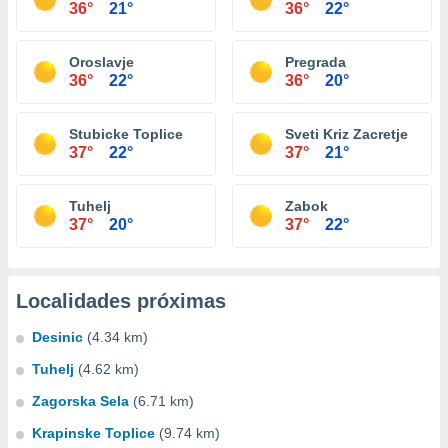
36°
21°
36°
22°
Oroslavje
Pregrada
36°
22°
36°
20°
Stubicke Toplice
Sveti Kriz Zacretje
37°
22°
37°
21°
Tuhelj
Zabok
37°
20°
37°
22°
Localidades próximas
Desinic
(4.34 km)
Tuhelj
(4.62 km)
Zagorska Sela
(6.71 km)
Krapinske Toplice
(9.74 km)