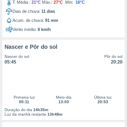
T. Média :
21°C
Máx.:
27°C
Min:
16°C
Dias de chuva:
11
dias
Acum. de chuva:
91 mm
Vento médio:
6 km/h
Nascer e Pôr do sol
Nascer do sol
Pôr do sol
05:45
20:20
Primeira luz
Meio-dia
Última luz
05:11
13:03
20:53
Duração do dia
14h35m
Luz da manhã restante
13h48m