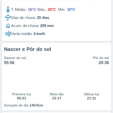
 para
T. Média :
15°C
Máx.:
20°C
Min:
10°C
a, utilizar
Dias de chuva:
20
dias
selecionar
Acum. de chuva:
209 mm
a, criar
personalizar
Vento médio:
4 km/h
tilizar
selecionar
Nascer e Pôr do sol
dos, medir
nho da
Nascer do sol
Pôr do sol
, medir o
05:56
20:36
o dos
r os
ravés de
s ou
s de dados
Primeira luz
Meio-dia
Última luz
es fontes,
05:21
13:17
21:11
 e melhorar
ilizar dados
Duração do dia
14h41m
ara