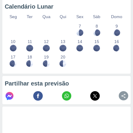
conteúdos.
Calendário Lunar
ção
Seg
Ter
Qua
Qui
Sex
Sáb
Domo
7
8
9
ão através
de
,
10
11
12
13
14
15
16
 e
dos,
17
18
19
20
publicidade
s, estudos
a e
mento de
Partilhar esta previsão
ossos 1199
eiros