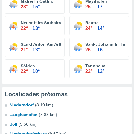
Matrei In Osttirol
Mayrhofen
28°
15°
25°
17°
Neustift Im Stubaital
Reutte
22°
13°
24°
14°
Sankt Anton Am Arlberg
Sankt Johann In Tirol
21°
13°
26°
16°
Sölden
Tannheim
22°
10°
22°
12°
Localidades próximas
Niederndorf
(8.19 km)
Langkampfen
(8.83 km)
Söll
(9.56 km)
Niederndorferberg
(9.67 km)