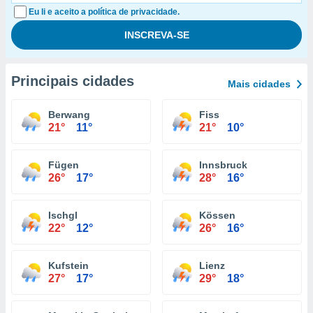
Eu li e aceito a política de privacidade.
Principais cidades
Mais cidades
Berwang
Fiss
21°
11°
21°
10°
Fügen
Innsbruck
26°
17°
28°
16°
Ischgl
Kössen
22°
12°
26°
16°
Kufstein
Lienz
27°
17°
29°
18°