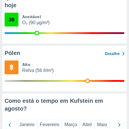
o qual se
hoje
ara tal,
 o seu
Aceitável
36
to ou opor-
O₃ (90 µg/m³)
essamento
m qualquer
ando em “
 ou na
Pólen
 Cookies
Detalhe
te.
Alto
 nossos
Relva (56 #/m³)
s o
o de
Como está o tempo em Kufstein em
e/ou aceder
agosto
?
ões num
utilizar
ados para
Janeiro
Fevereiro
Março
Abril
Maio
Junho
publicidade,