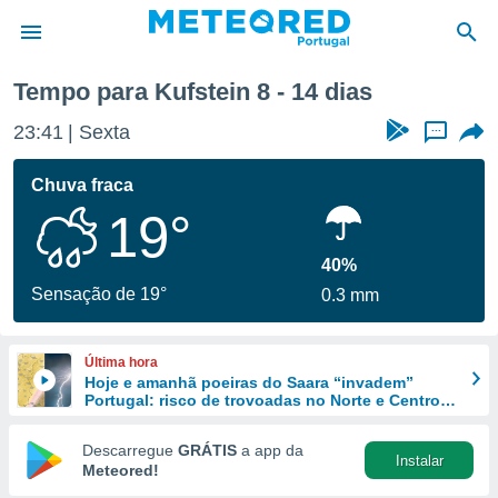
óxima semana
Tempo para Kufstein 8 - 14 dias
de
23:41
Sexta
...
 da
empo.pt) foi
Chuva fraca
or
19°
is para
e as
 fornecidas
40%
 qualidade.
Sensação de 19°
0.3 mm
r a este
s das
opções:
Última hora
Hoje e amanhã poeiras do Saara “invadem”
ookies e
Portugal: risco de trovoadas no Norte e Centro
 forma
aumenta
Descarregue
GRÁTIS
a app da
Instalar
e digital
Meteored!
da,