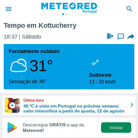
Tempo em Kottucherry
de
18:37
Sábado
...
 da
empo.pt) foi
Parcialmente nublado
or
31°
is para
e as
 fornecidas
Sudoeste
 qualidade.
Sensação de 36°
13
30 km/h
r a este
s das
opções:
Última hora
40 ºC à vista em Portugal na próxima semana:
ookies e
calor intensifica a partir de quarta, 12 de agosto
 forma
Descarregue
GRÁTIS
a app da
Instalar
e digital
Meteored!
da,