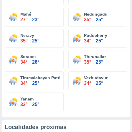
Mahé
Nedungadu
27°
23°
35°
25°
Neravy
Puducherry
35°
25°
34°
25°
Sorapet
Thirunallar
34°
26°
35°
25°
Tirumalairayan Pattinam
Vazhudavur
34°
25°
34°
25°
Yanam
33°
25°
Localidades próximas