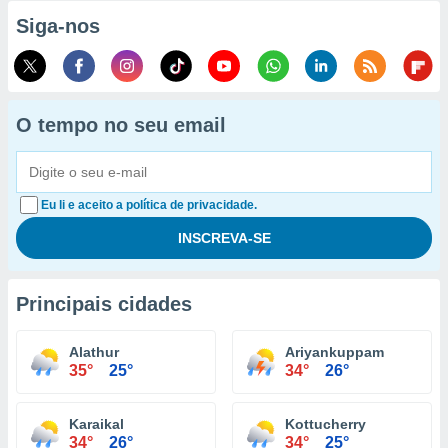
Siga-nos
O tempo no seu email
Eu li e aceito a política de privacidade.
Principais cidades
Alathur
Ariyankuppam
35°
25°
34°
26°
Karaikal
Kottucherry
34°
26°
34°
25°