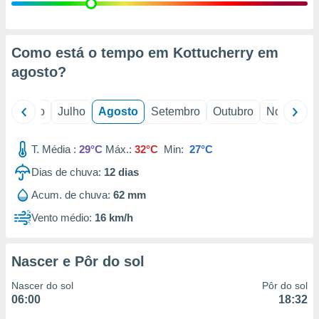
conteúdos.
ção
Como está o tempo em Kottucherry em
ão através
agosto
?
de
,
 e
o
Junho
Julho
Agosto
Setembro
Outubro
Novembro
dos,
publicidade
T. Média :
29°C
Máx.:
32°C
Min:
27°C
s, estudos
Dias de chuva:
12
dias
a e
mento de
Acum. de chuva:
62 mm
Vento médio:
16 km/h
ossos 1199
eiros
Nascer e Pôr do sol
Nascer do sol
Pôr do sol
06:00
18:32