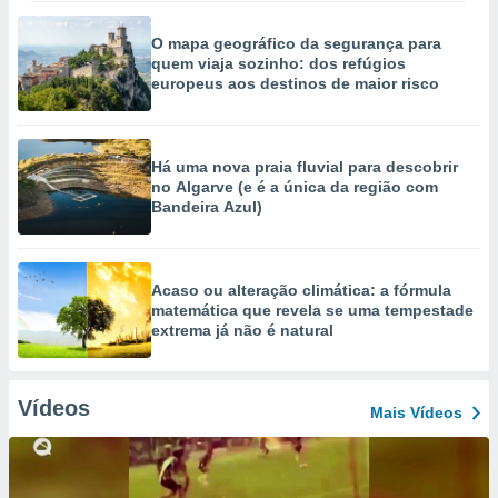
O mapa geográfico da segurança para
quem viaja sozinho: dos refúgios
europeus aos destinos de maior risco
Há uma nova praia fluvial para descobrir
no Algarve (e é a única da região com
Bandeira Azul)
Acaso ou alteração climática: a fórmula
matemática que revela se uma tempestade
extrema já não é natural
Vídeos
Mais Vídeos