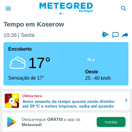
Tempo em Koserow
de
10:26
Sexta
...
 da
empo.pt) foi
Encoberto
or
17°
is para
e as
 fornecidas
Oeste
 qualidade.
Sensação de 17°
25
40 km/h
r a este
s das
opções:
Última hora
Aviso amarelo de tempo quente neste distrito:
ookies e
até 39 ºC e noites tropicais; saiba até quando
 forma
Descarregue
GRÁTIS
a app da
Instalar
e digital
Meteored!
da,