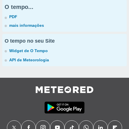
O tempo...
PDF
mais informações
O tempo no seu Site
Widget de O Tempo
API de Meteorologia