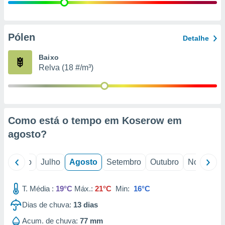
conteúdos.
ção
Pólen
Detalhe
ão através
de
Baixo
,
Relva (18 #/m³)
 e
dos,
publicidade
s, estudos
Como está o tempo em Koserow em
a e
mento de
agosto
?
ossos 1199
o
Junho
Julho
Agosto
Setembro
Outubro
Novembro
eiros
T. Média :
19°C
Máx.:
21°C
Min:
16°C
Dias de chuva:
13
dias
Acum. de chuva:
77 mm