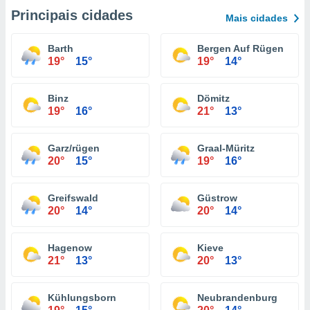
Principais cidades
Mais cidades
Barth
Bergen Auf Rügen
19°
15°
19°
14°
Binz
Dömitz
19°
16°
21°
13°
Garz/rügen
Graal-Müritz
20°
15°
19°
16°
Greifswald
Güstrow
20°
14°
20°
14°
Hagenow
Kieve
21°
13°
20°
13°
Kühlungsborn
Neubrandenburg