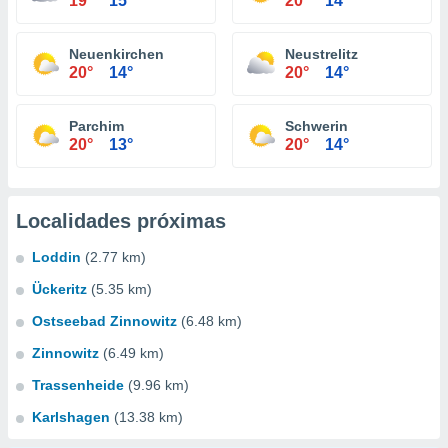
19°
15°
20°
14°
Neuenkirchen
Neustrelitz
20°
14°
20°
14°
Parchim
Schwerin
20°
13°
20°
14°
Localidades próximas
Loddin
(2.77 km)
Ückeritz
(5.35 km)
Ostseebad Zinnowitz
(6.48 km)
Zinnowitz
(6.49 km)
Trassenheide
(9.96 km)
Karlshagen
(13.38 km)