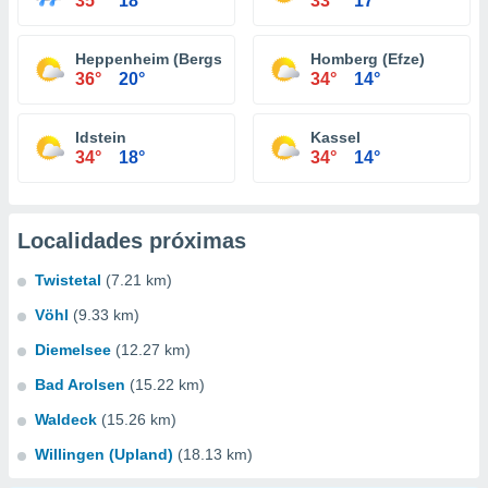
35°
18°
33°
17°
Heppenheim (Bergstraße)
Homberg (Efze)
36°
20°
34°
14°
Idstein
Kassel
34°
18°
34°
14°
Localidades próximas
Twistetal
(7.21 km)
Vöhl
(9.33 km)
Diemelsee
(12.27 km)
Bad Arolsen
(15.22 km)
Waldeck
(15.26 km)
Willingen (Upland)
(18.13 km)