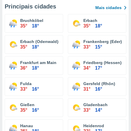
Principais cidades
Mais cidades
Bruchköbel
Erbach
35°
18°
35°
18°
Erbach (Odenwald)
Frankenberg (Eder)
35°
18°
33°
15°
Frankfurt am Main
Friedberg (Hessen)
36°
18°
34°
17°
Fulda
Gersfeld (Rhön)
33°
16°
31°
16°
Gießen
Gladenbach
35°
16°
33°
14°
Hanau
Heidenrod