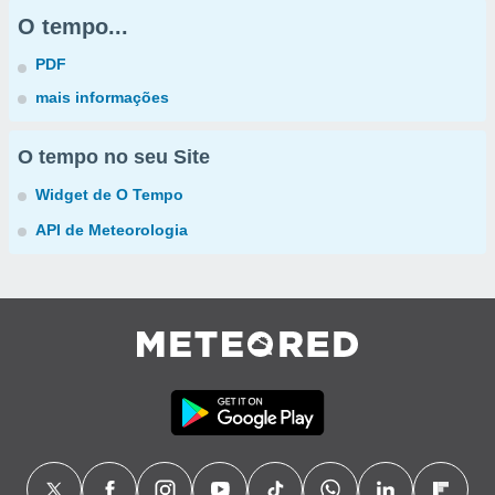
O tempo...
PDF
mais informações
O tempo no seu Site
Widget de O Tempo
API de Meteorologia