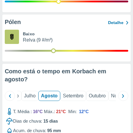
conteúdos.
ção
Pólen
Detalhe
ão através
de
Baixo
,
Relva (9 #/m³)
 e
dos,
publicidade
s, estudos
Como está o tempo em Korbach em
a e
mento de
agosto
?
ossos 1199
o
Junho
Julho
Agosto
Setembro
Outubro
Novembro
eiros
T. Média :
16°C
Máx.:
21°C
Min:
12°C
Dias de chuva:
15
dias
Acum. de chuva:
95 mm