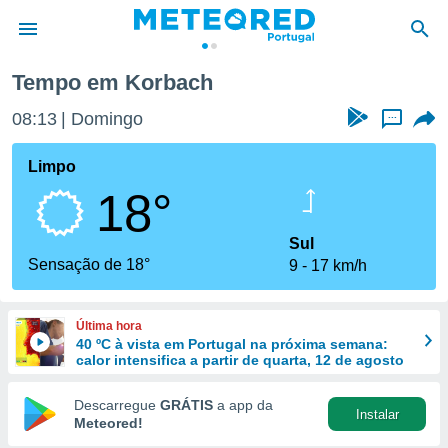
Tempo em Korbach
de
08:13
Domingo
...
 da
empo.pt) foi
Limpo
or
18°
is para
e as
 fornecidas
Sul
 qualidade.
Sensação de 18°
9
17 km/h
r a este
s das
opções:
Última hora
40 ºC à vista em Portugal na próxima semana:
ookies e
calor intensifica a partir de quarta, 12 de agosto
 forma
Descarregue
GRÁTIS
a app da
Instalar
e digital
Meteored!
da,