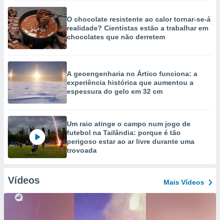
O chocolate resistente ao calor tornar-se-á
realidade? Cientistas estão a trabalhar em
chocolates que não derretem
A geoengenharia no Ártico funciona: a
experiência histórica que aumentou a
espessura do gelo em 32 cm
Um raio atinge o campo num jogo de
futebol na Tailândia: porque é tão
perigoso estar ao ar livre durante uma
trovoada
Vídeos
Mais Vídeos