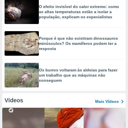
O efeito invisível do calor extremo: como
as altas temperaturas estão a isolar a
população, explicam os especialistas
Porque é que não existiram dinossauros
minúsculos? Os mamíferos podem ter a
resposta
Os burros voltaram às aldeias para fazer
um trabalho que as máquinas não
conseguem
Vídeos
Mais Vídeos