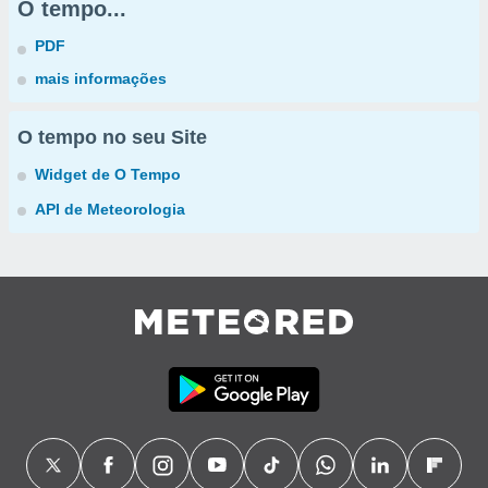
O tempo...
PDF
mais informações
O tempo no seu Site
Widget de O Tempo
API de Meteorologia