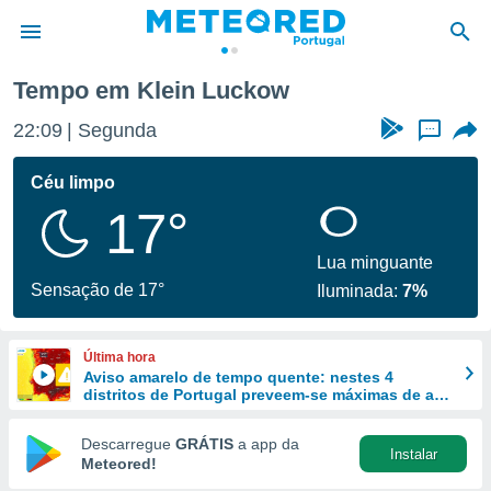
Tempo em Klein Luckow
de
22:09
Segunda
...
 da
empo.pt) foi
Céu limpo
or
17°
is para
e as
 fornecidas
Lua minguante
 qualidade.
Sensação de 17°
Iluminada:
7%
r a este
s das
opções:
Última hora
Aviso amarelo de tempo quente: nestes 4
ookies e
distritos de Portugal preveem-se máximas de até
 forma
40 ºC
Descarregue
GRÁTIS
a app da
Instalar
e digital
Meteored!
da,