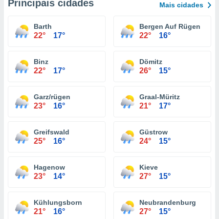
Principais cidades
Mais cidades
Barth
Bergen Auf Rügen
22°
17°
22°
16°
Binz
Dömitz
22°
17°
26°
15°
Garz/rügen
Graal-Müritz
23°
16°
21°
17°
Greifswald
Güstrow
25°
16°
24°
15°
Hagenow
Kieve
23°
14°
27°
15°
Kühlungsborn
Neubrandenburg
21°
16°
27°
15°