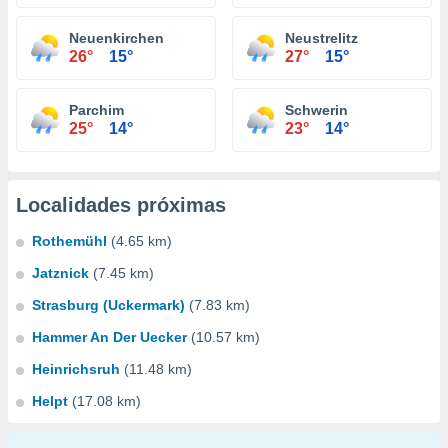
Neuenkirchen
Neustrelitz
26°
15°
27°
15°
Parchim
Schwerin
25°
14°
23°
14°
Localidades próximas
Rothemühl
(4.65 km)
Jatznick
(7.45 km)
Strasburg (Uckermark)
(7.83 km)
Hammer An Der Uecker
(10.57 km)
Heinrichsruh
(11.48 km)
Helpt
(17.08 km)