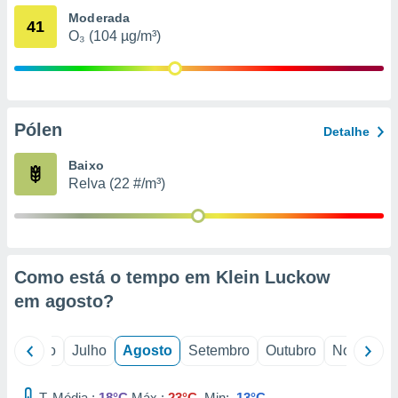
conteúdos.
Moderada
41
O₃ (104 µg/m³)
ção
ão através
de
,
Pólen
 e
Detalhe
dos,
Baixo
publicidade
Relva (22 #/m³)
s, estudos
a e
mento de
Como está o tempo em Klein Luckow
ossos 1199
eiros
em
agosto
?
o
Junho
Julho
Agosto
Setembro
Outubro
Novembro
T. Média :
18°C
Máx.:
23°C
Min:
13°C